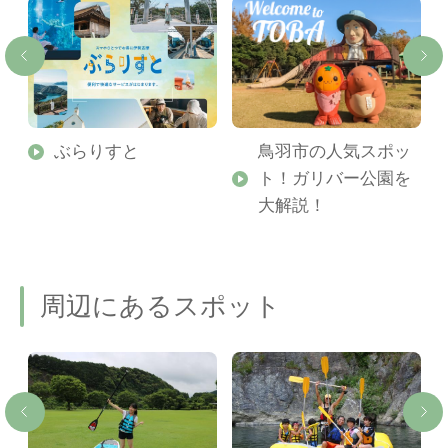
勢
ぶらりすと
鳥羽市の人気スポッ
ト！ガリバー公園を
ご
大解説！
周辺にあるスポット