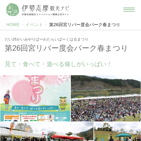
HOME
イベント
第26回宮リバー度会パーク春まつり
だい26かいみやりばーわたらいぱーくはるまつり
第26回宮リバー度会パーク春まつり
見て・食べて・遊べる催しがいっぱい！