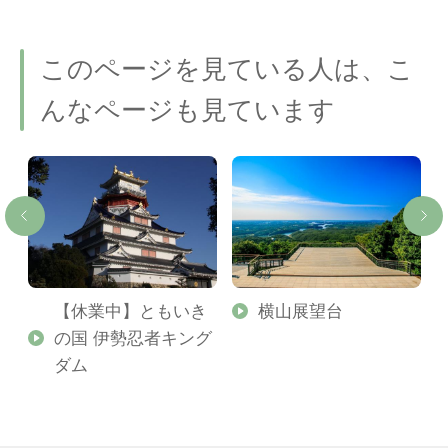
このページを見ている人は、こ
んなページも見ています
【休業中】ともいき
横山展望台
の国 伊勢忍者キング
ダム