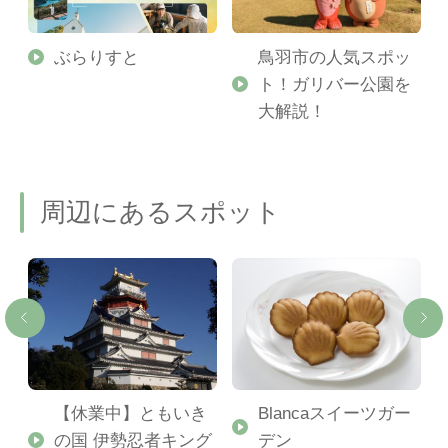
勢
ぶらりすと
鳥羽市の人気スポッ
ト！ガリバー公園を
ご
大解説！
周辺にあるスポット
【休業中】ともいき
Blancaスイーツガー
の国 伊勢忍者キング
デン