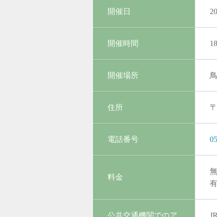
開催日
2
開催時間
1
開催場所
住所
〒
電話番号
05
料金
公共交通機関でのア
J