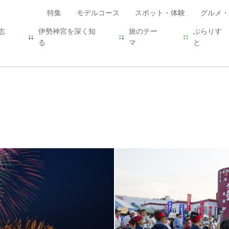
特集
モデルコース
スポット・体験
グルメ・
志
伊勢神宮を深く知
旅のテー
ぶらりす
る
マ
と