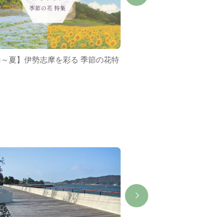
春～夏】伊勢志摩を彩る 季節の花特
ミジュマルバス&ポケ
集