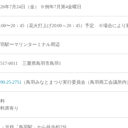
026年7月24日（金） ※例年7月第4金曜日
8:00〜20：45（花火打上げ20:00～20：45）予定 ※場合
鳥羽駅〜マリンターミナル周辺
517-0011 三重県鳥羽市鳥羽1
99-25-2751
（鳥羽みなとまつり実行委員会（鳥羽商工会議所内
無料
有料席有り
R・近鉄「鳥羽駅」から徒歩約7分