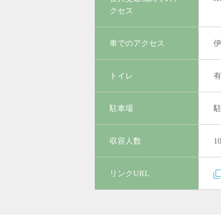
クセス
車でのアクセス
伊
トイレ
駐車場
収容人数
1
リンクURL