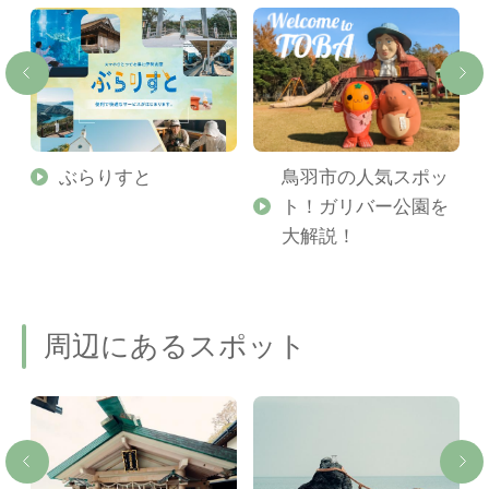
勢
ぶらりすと
鳥羽市の人気スポッ
ト！ガリバー公園を
ご
大解説！
周辺にあるスポット