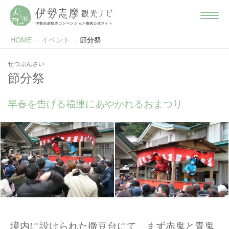
HOME
イベント
節分祭
せつぶんさい
節分祭
早春を告げる福運にあやかれるおまつり
境内に設けられた撒豆台にて、まず赤鬼と青鬼