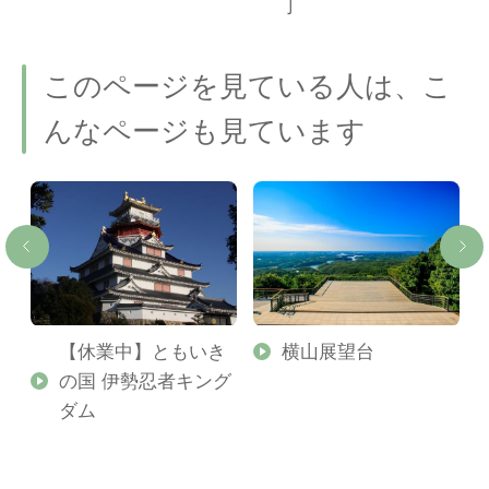
丁
このページを見ている人は、こ
んなページも見ています
【休業中】ともいき
横山展望台
の国 伊勢忍者キング
ダム