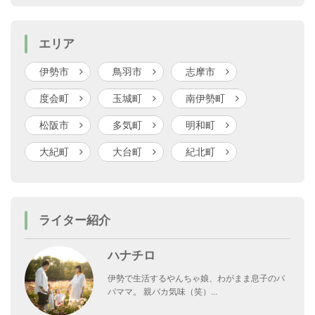
エリア
伊勢市
鳥羽市
志摩市
度会町
玉城町
南伊勢町
松阪市
多気町
明和町
大紀町
大台町
紀北町
ライター紹介
ハナチロ
伊勢で生活するやんちゃ娘、わがまま息子のパ
パママ。 親バカ気味（笑）...