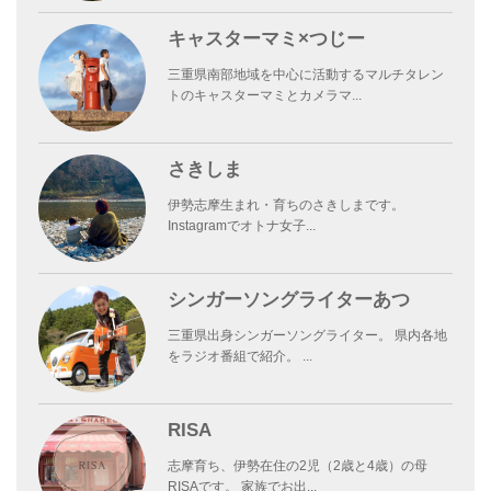
キャスターマミ×つじー
三重県南部地域を中心に活動するマルチタレン
トのキャスターマミとカメラマ...
さきしま
伊勢志摩生まれ・育ちのさきしまです。
Instagramでオトナ女子...
シンガーソングライターあつ
三重県出身シンガーソングライター。 県内各地
をラジオ番組で紹介。 ...
RISA
志摩育ち、伊勢在住の2児（2歳と4歳）の母
RISAです。 家族でお出...