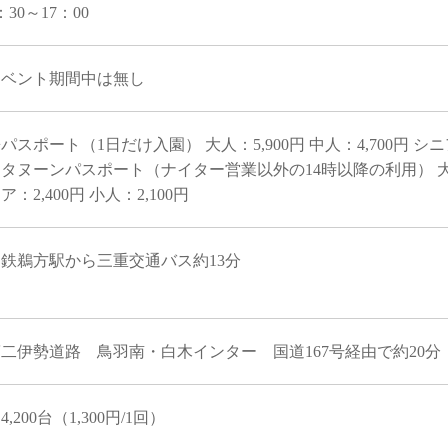
：30～17：00
イベント期間中は無し
パスポート（1日だけ入園） 大人：5,900円 中人：4,700円 シニア：
タヌーンパスポート（ナイター営業以外の14時以降の利用） 大人：3
ア：2,400円 小人：2,100円
近鉄鵜方駅から三重交通バス約13分
二伊勢道路 鳥羽南・白木インター 国道167号経由で約20分
4,200台（1,300円/1回）