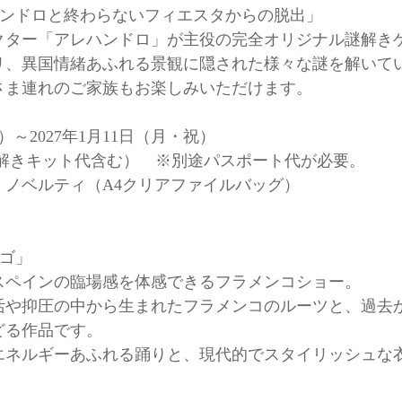
ハンドロと終わらないフィエスタからの脱出」
クター「アレハンドロ」が主役の完全オリジナル謎解き
リ、異国情緒あふれる景観に隠された様々な謎を解いて
さま連れのご家族もお楽しみいただけます。
～2027年1月11日（月・祝）
謎解きキット代含む） ※別途パスポート代が必要。
ノベルティ（A4クリアファイルバッグ）
ゴ」
スペインの臨場感を体感できるフラメンコショー。
活や抑圧の中から生まれたフラメンコのルーツと、過去
どる作品です。
エネルギーあふれる踊りと、現代的でスタイリッシュな