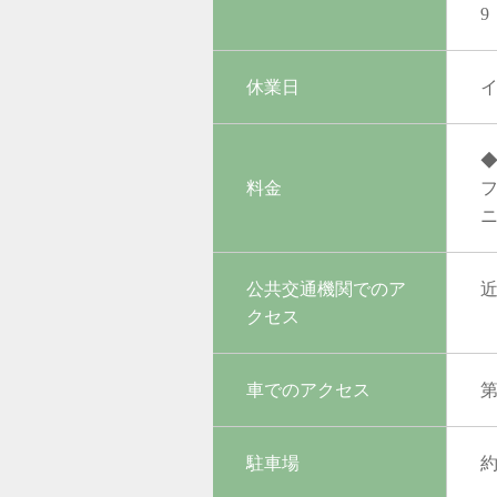
9
休業日
◆
料金
フ
ニ
公共交通機関でのア
クセス
車でのアクセス
第
駐車場
約