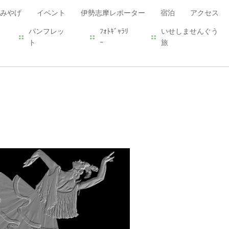
みやげ
イベント
伊勢志摩レポーター
宿泊
アクセス
パンフレッ
ﾌｫﾄｷﾞｬﾗﾘ
いせしませんぐう
ト
ｰ
旅