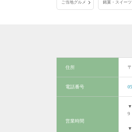
ご当地グルメ
銘菓・スイーツ
住所
〒
電話番号
05
▼
9
営業時間
▼