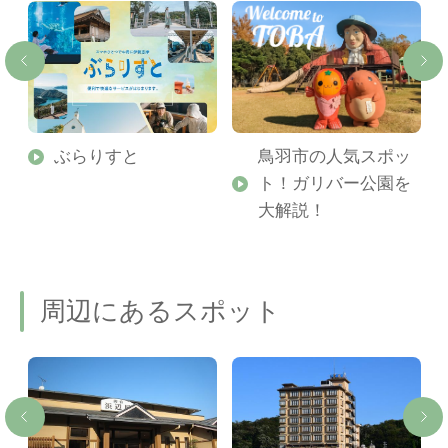
勢
ぶらりすと
鳥羽市の人気スポッ
ト！ガリバー公園を
ご
大解説！
周辺にあるスポット