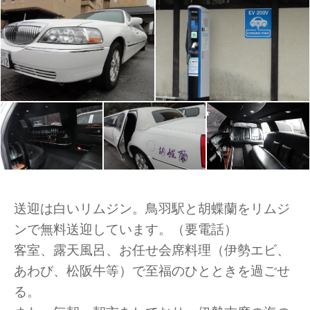
送迎は白いリムジン。鳥羽駅と胡蝶蘭をリムジ
ンで無料送迎しています。（要電話）
客室、露天風呂、お任せ会席料理（伊勢エビ、
あわび、松阪牛等）で至福のひとときを過ごせ
る。