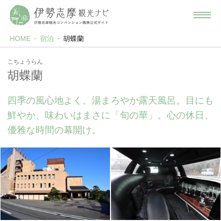
HOME
宿泊
胡蝶蘭
こちょうらん
胡蝶蘭
四季の風心地よく、湯まろやか露天風呂。目にも
鮮やか、味わいはまさに「旬の華」。心の休日、
優雅な時間の幕開け。