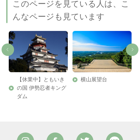
このページを見ている人は、こ
んなページも見ています
【休業中】ともいき
横山展望台
の国 伊勢忍者キング
ダム