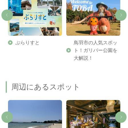
勢
ぶらりすと
鳥羽市の人気スポッ
ト！ガリバー公園を
ご
大解説！
周辺にあるスポット