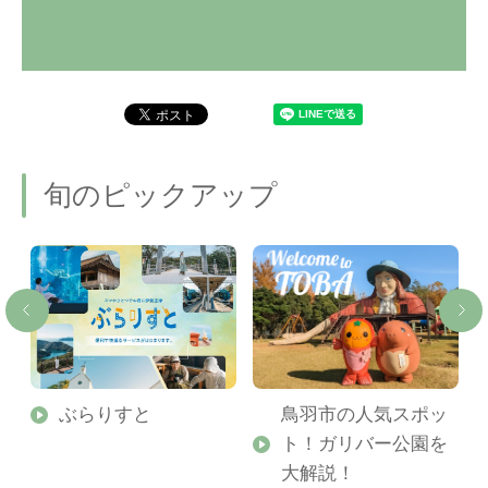
旬のピックアップ
勢
ぶらりすと
鳥羽市の人気スポッ
ト！ガリバー公園を
ご
大解説！