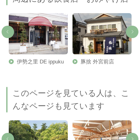
松
伊勢之里 DE ippuku
豚捨 外宮前店
このページを見ている人は、こ
んなページも見ています