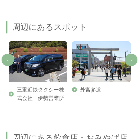
周辺にあるスポット
宮
三重近鉄タクシー株
外宮参道
式会社 伊勢営業所
周辺にある飲食店・おみやげ店