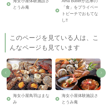
海女小屋体験施設さ
Ama Butlerが志摩の
とうみ庵
「食」をプライベー
トビーチでおもてな
し‼
このページを見ている人は、こ
んなページも見ています
場
海女小屋鳥羽はまな
海女小屋体験施設さ
み
とうみ庵