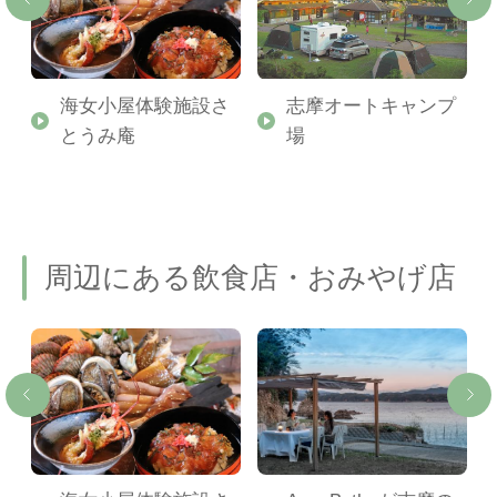
タ
海女小屋体験施設さ
志摩オートキャンプ
とうみ庵
場
周辺にある飲食店・おみやげ店