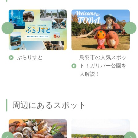
勢
ぶらりすと
鳥羽市の人気スポッ
ト！ガリバー公園を
ご
大解説！
周辺にあるスポット