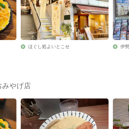
ほぐし処よいとこせ
伊
おみやげ店