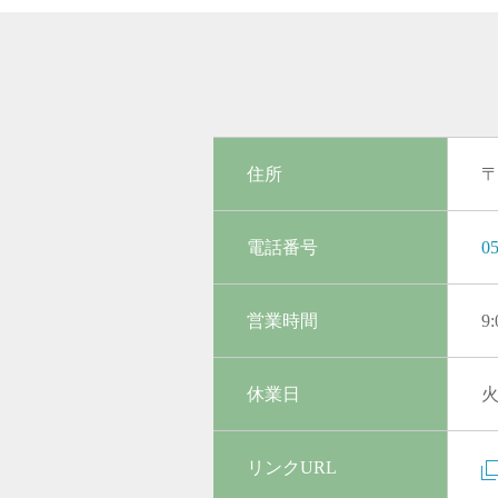
住所
〒
電話番号
05
営業時間
9
休業日
リンクURL