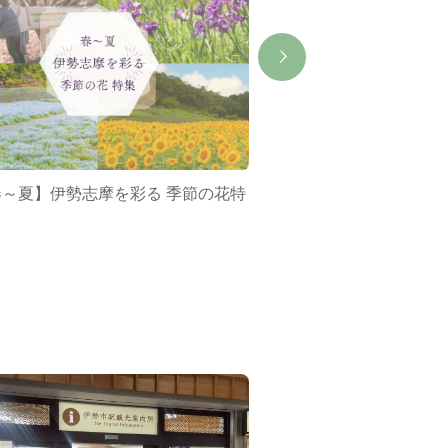
春～夏】伊勢志摩を彩る 季節の花特
ミジュマルバス&ポケ
集