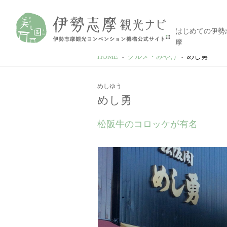
はじめての伊勢
摩
HOME
グルメ・みやげ
めし勇
めしゆう
めし勇
松阪牛のコロッケが有名