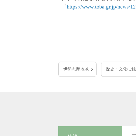
『
https://www.toba.gr.jp/news/1
伊勢志摩地域
歴史・文化に触