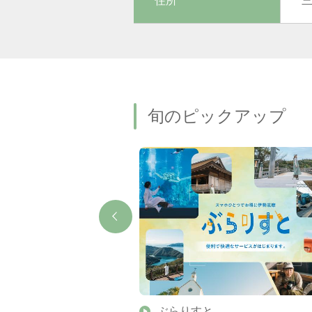
住所
旬のピックアップ
】伊勢志摩の美しい滝 7
ぶらりすと