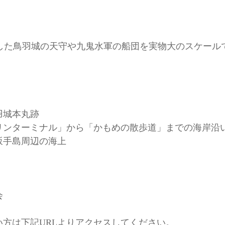
現した鳥羽城の天守や九鬼水軍の船団を実物大のスケール
羽城本丸跡
リンターミナル」から「かもめの散歩道」までの海岸沿
周辺の海上
会
方は下記URLよりアクセスしてください。