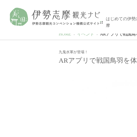
はじめての伊勢
摩
HOME
イベント
ARアプリで戦国
九鬼水軍が登場！
ARアプリで戦国鳥羽を