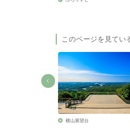
名瀑もご紹介します
このページを見てい
ト
横山展望台