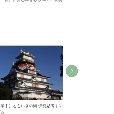
集
休業中】ともいきの国 伊勢忍者キン
賢島
ダム