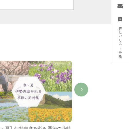
行きたいリストを見る
春～夏】伊勢志摩を彩る 季節の花特
ミジュマルバス&ポケ