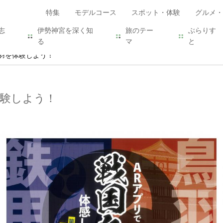
特集
モデルコース
スポット・体験
グルメ・
志
伊勢神宮を深く知
旅のテー
ぶらりす
る
マ
と
鳥羽を体験しよう！
体験しよう！