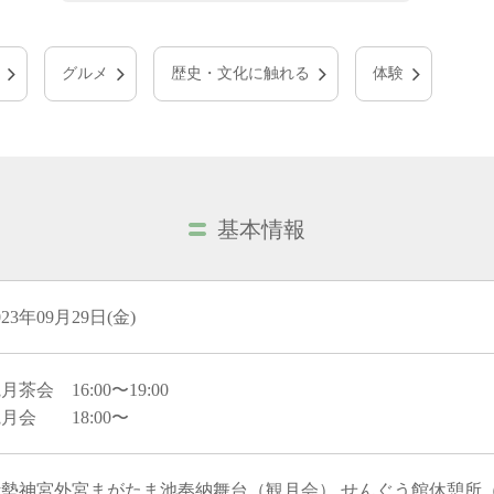
グルメ
歴史・文化に触れる
体験
基本情報
023年09月29日(金)
月茶会 16:00〜19:00
月会 18:00〜
伊勢神宮外宮まがたま池奉納舞台（観月会） せんぐう館休憩所