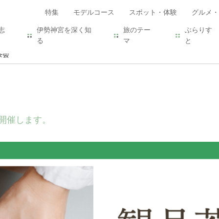
特集
モデルコース
スポット・体験
グルメ・
志
伊勢神宮を深く知
旅のテー
ぶらりす
る
マ
と
茶会
開催します。