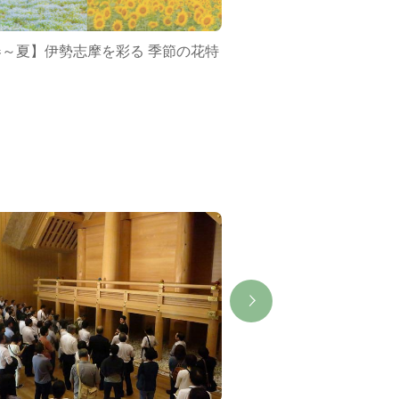
春～夏】伊勢志摩を彩る 季節の花特
ミジュマルバス&ポケ
集