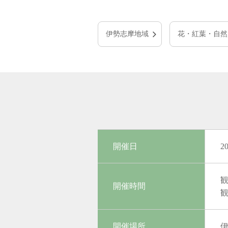
伊勢志摩地域
花・紅葉・自然
開催日
2
観
開催時間
観
開催場所