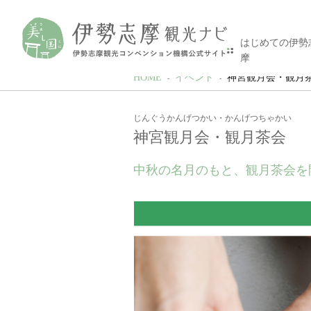
はじめての伊勢
摩
HOME
イベント
神宮観月会・観月
じんぐうかんげつかい・かんげつちゃかい
神宮観月会・観月茶会
中秋の名月のもと、観月茶会を