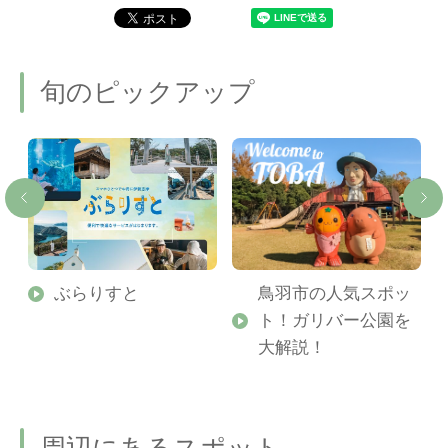
旬のピックアップ
勢
ぶらりすと
鳥羽市の人気スポッ
ト！ガリバー公園を
ご
大解説！