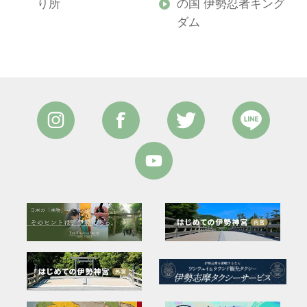
り所
の国 伊勢忍者キング
ダム