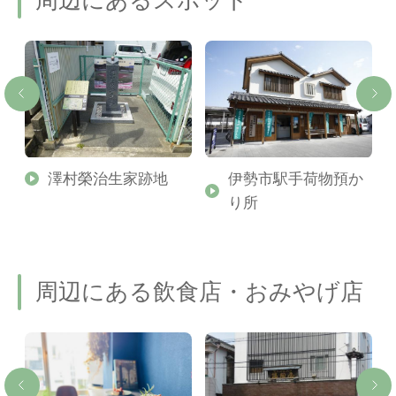
周辺にあるスポット
イ
澤村榮治生家跡地
伊勢市駅手荷物預か
り所
周辺にある飲食店・おみやげ店