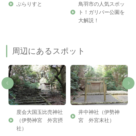
勢
ぶらりすと
鳥羽市の人気スポッ
ト！ガリバー公園を
ご
大解説！
周辺にあるスポット
勢
度会大国玉比売神社
井中神社（伊勢神
（伊勢神宮 外宮摂
宮 外宮末社）
社）