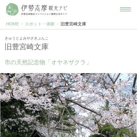
HOME
スポット・体験
旧豊宮崎文庫
きゅうとよみやざきぶんこ
旧豊宮崎文庫
市の天然記念物「オヤネザクラ」