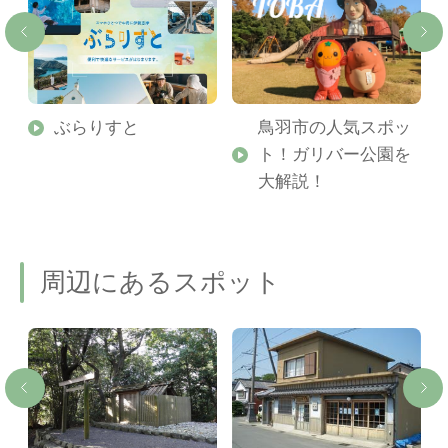
勢
ぶらりすと
鳥羽市の人気スポッ
ト！ガリバー公園を
ご
大解説！
周辺にあるスポット