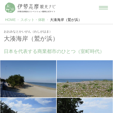
HOME
スポット・体験
大湊海岸（鷲が浜）
おおみなとかいがん（わしがはま）
大湊海岸（鷲が浜）
日本を代表する商業都市のひとつ（室町時代）