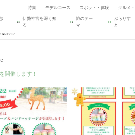
特集
モデルコース
スポット・体験
グルメ・
志
伊勢神宮を深く知
旅のテー
ぶらりす
る
マ
と
Marche
e
heを開催します！