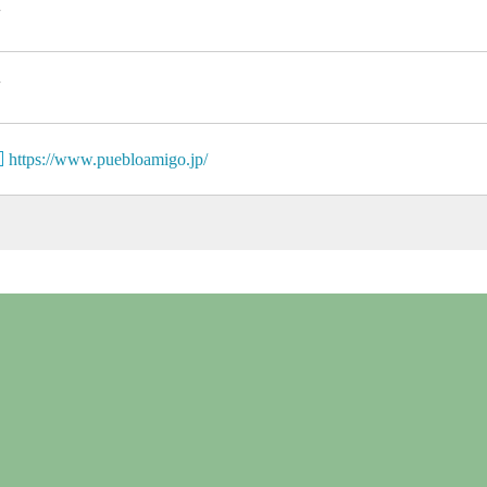
有
有
https://www.puebloamigo.jp/