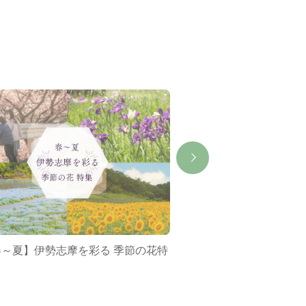
春～夏】伊勢志摩を彩る 季節の花特
ミジュマルバス&ポケ
集