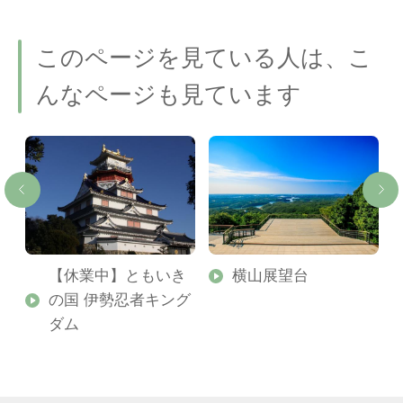
このページを見ている人は、こ
んなページも見ています
【休業中】ともいき
横山展望台
の国 伊勢忍者キング
ダム