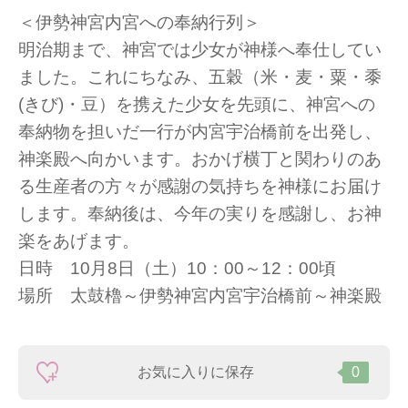
＜伊勢神宮内宮への奉納行列＞
明治期まで、神宮では少女が神様へ奉仕してい
ました。これにちなみ、五穀（米・麦・粟・黍
(きび)・豆）を携えた少女を先頭に、神宮への
奉納物を担いだ一行が内宮宇治橋前を出発し、
神楽殿へ向かいます。おかげ横丁と関わりのあ
る生産者の方々が感謝の気持ちを神様にお届け
します。奉納後は、今年の実りを感謝し、お神
楽をあげます。
日時 10月8日（土）10：00～12：00頃
場所 太鼓櫓～伊勢神宮内宮宇治橋前～神楽殿
お気に入りに保存
0