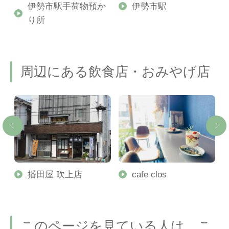
イ
伊勢市駅手荷物預か
伊勢市駅
り所
周辺にある飲食店・おみやげ店
ロ
播田屋 吹上店
cafe clos
このページを見ている人は、こ