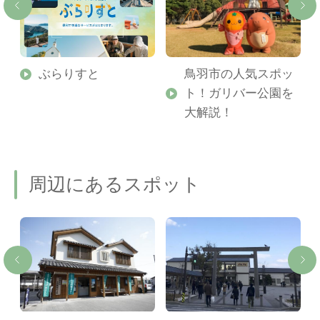
勢
ぶらりすと
鳥羽市の人気スポッ
ト！ガリバー公園を
ご
大解説！
周辺にあるスポット