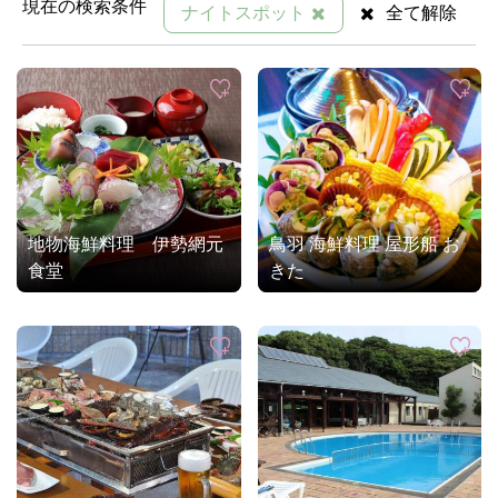
現在の検索条件
ナイトスポット
全て解除
地物海鮮料理 伊勢網元
鳥羽 海鮮料理 屋形船 お
食堂
きた