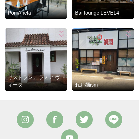
PoniAnela
Bar lounge LEVEL4
リストランテ ラミア ヴ
ィータ
れお麺ism