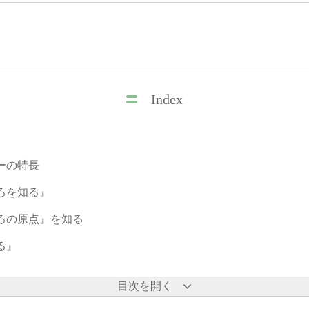
Index
ーの特長
ろを知る』
ろの原点』を知る
る』
目次を開く