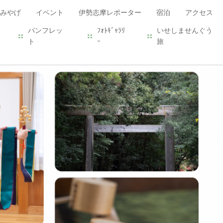
みやげ
イベント
伊勢志摩レポーター
宿泊
アクセス
パンフレッ
ﾌｫﾄｷﾞｬﾗﾘ
いせしませんぐう
ト
ｰ
旅