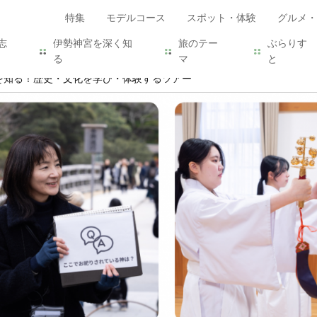
特集
モデルコース
スポット・体験
グルメ・
志
伊勢神宮を深く知
旅のテー
ぶらりす
る
マ
と
を知る！歴史・文化を学び・体験するツアー