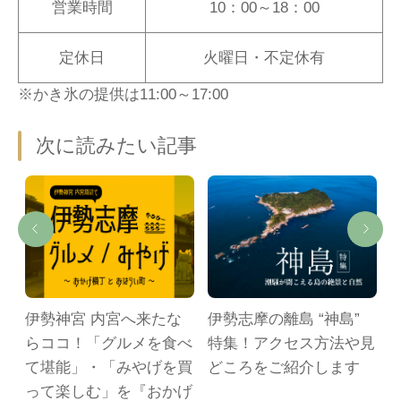
営業時間
10：00～18：00
定休日
火曜日・不定休有
※かき氷の提供は11:00～17:00
次に読みたい記事
ル
伊勢神宮 内宮へ来たな
伊勢志摩の離島 “神島”
らココ！「グルメを食べ
特集！アクセス方法や見
て堪能」・「みやげを買
どころをご紹介します
って楽しむ」を『おかげ