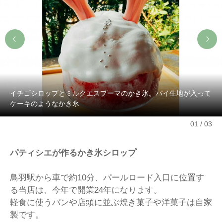
イチゴシロップとミルクエスプーマのかき氷。パイ生地が入って
ケーキのようなかき氷
01
03
パティシエが作るかき氷シロップ
鳥羽駅から車で約10分、パールロード入口に位置す
る当店は、今年で開業24年になります。
軽食に使うパンや店頭に並ぶ焼き菓子や洋菓子は自家
製です。