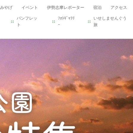
みやげ
イベント
伊勢志摩レポーター
宿泊
アクセス
パンフレッ
ﾌｫﾄｷﾞｬﾗﾘ
いせしませんぐう
ト
ｰ
旅