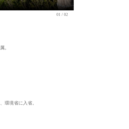
前任者の山本さん
01
02
配属。
、環境省に入省。