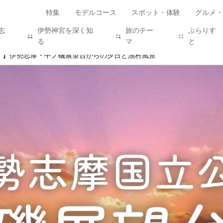
特集
モデルコース
スポット・体験
グルメ・
志
伊勢神宮を深く知
旅のテー
ぶらりす
る
マ
と
！】伊勢志摩・中ノ磯展望台からの夕日と漁村風景