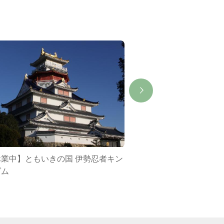
休業中】ともいきの国 伊勢忍者キン
賢島
ダム