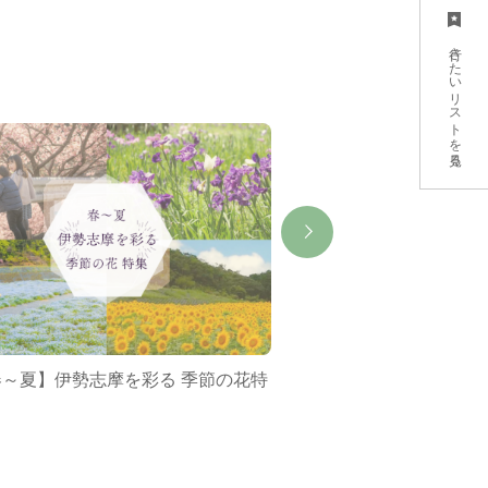
行きたいリストを見る
春～夏】伊勢志摩を彩る 季節の花特
ミジュマルバス&ポケ
集