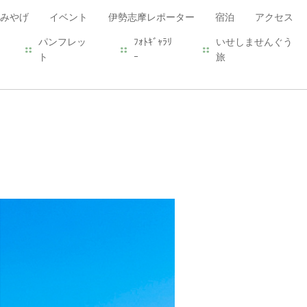
みやげ
イベント
伊勢志摩レポーター
宿泊
アクセス
パンフレッ
ﾌｫﾄｷﾞｬﾗﾘ
いせしませんぐう
ト
ｰ
旅