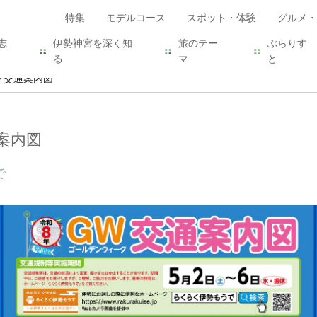
特集
モデルコース
スポット・体験
グルメ・
志
伊勢神宮を深く知
旅のテー
ぶらりす
る
マ
と
ク交通案内図
案内図
で