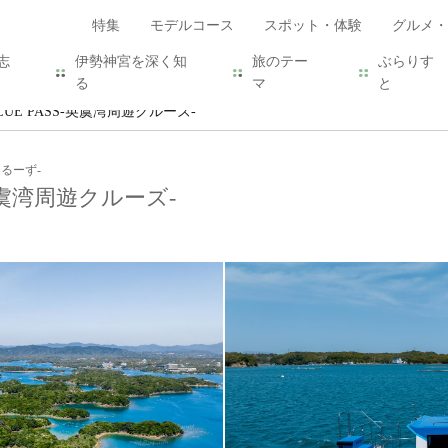
特集
モデルコース
スポット・体験
グルメ・
志
伊勢神宮を深く知
旅のテー
ぶらりす
る
マ
と
BLUE PASS-英虞湾周遊クルーズ-
くるーず-
S-英虞湾周遊クルーズ-