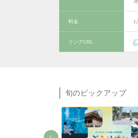
3
料金
1
リンクURL
旬のピックアップ