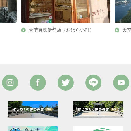
天埜真珠伊勢店（おはらい町）
天空