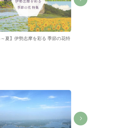
春～夏】伊勢志摩を彩る 季節の花特
ミジュマルバス&ポケ
集