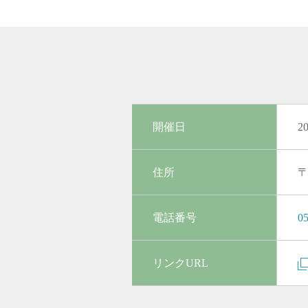
開催日
2
住所
〒
電話番号
05
リンクURL