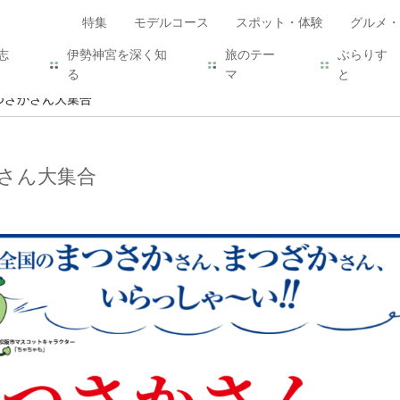
特集
モデルコース
スポット・体験
グルメ・
志
伊勢神宮を深く知
旅のテー
ぶらりす
る
マ
と
つざかさん大集合
さん大集合