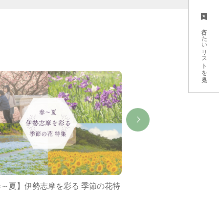
行きたいリストを見る
春～夏】伊勢志摩を彩る 季節の花特
ミジュマルバス&ポケ
集