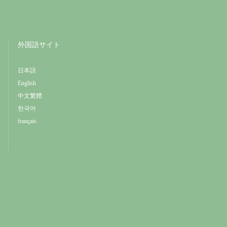
外国語サイト
日本語
English
中文繁體
한국어
français