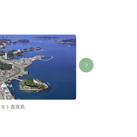
キモト真珠島
賢島