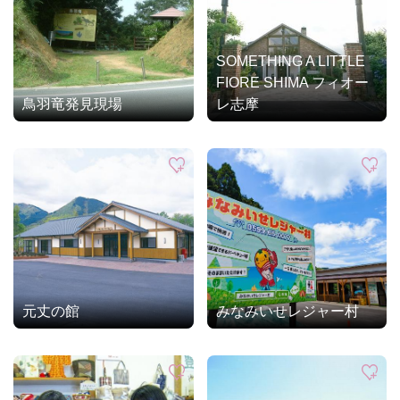
SOMETHING A LITTLE
FIORE SHIMA フィオー
鳥羽竜発見現場
レ志摩
元丈の館
みなみいせレジャー村