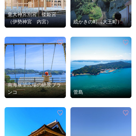
皇大神宮別宮 倭姫宮
（伊勢神宮 内宮）
絵かきの町（大王町）
南海展望広場の絶景ブラ
ンコ
菅島