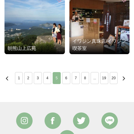
イワジン真珠店/イワジン
朝熊山上広苑
喫茶室
1
2
3
4
5
6
7
8
...
19
20