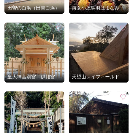
田曽の白浜（田曽白浜）
海女小屋鳥羽はまなみ
皇大神宮別宮 伊雑宮
天望山レイフィールド