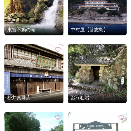
東宮不動の滝
中村屋【答志島】
松井真珠店
おうむ岩