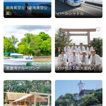
南海展望台（南海展望公
園）
パールシャトル
英虞湾クルージング
お伊勢さん観光案内人