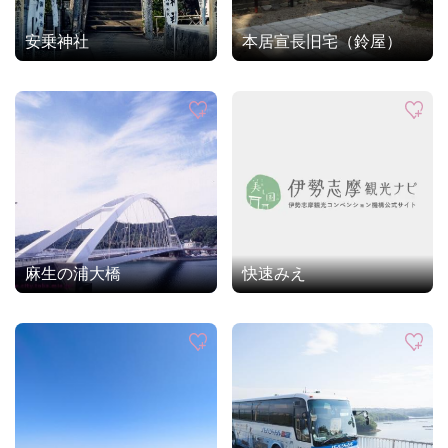
安乗神社
本居宣長旧宅（鈴屋）
麻生の浦大橋
快速みえ