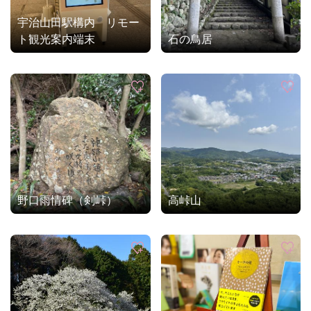
宇治山田駅構内 リモー
ト観光案内端末
石の鳥居
野口雨情碑（剣峠）
高峠山