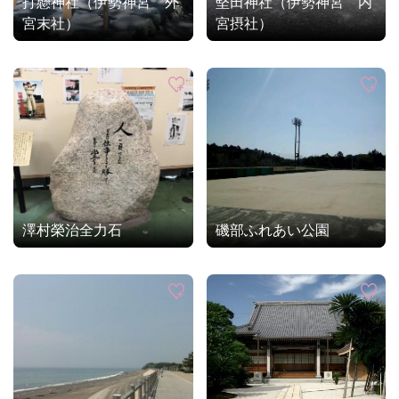
打懸神社（伊勢神宮 外
堅田神社（伊勢神宮 内
宮末社）
宮摂社）
澤村榮治全力石
磯部ふれあい公園