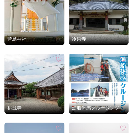
菅島神社
冷泉寺
桃源寺
漁船体感クルージング