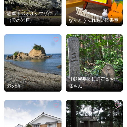
志摩市のオオシマザクラ
（天の岩戸）
なんとうふれあい図書室
【朝熊岳道】町石＆お地
老の浜
蔵さん