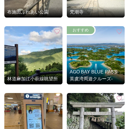
布施田ふれあい公園
梵潮寺
AGO BAY BLUE PASS-
林道麻加江小萩線眺望所
英虞湾周遊クルーズ-