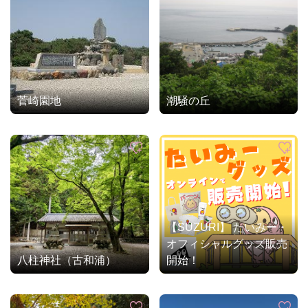
菅崎園地
潮騒の丘
【SUZURI】 たいみー・
オフィシャルグッズ販売
八柱神社（古和浦）
開始！