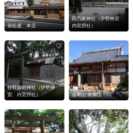
田乃家神社（伊勢神宮
若松屋 本店
内宮摂社）
蚊野御前神社（伊勢神
宮 内宮摂社）
金剛山 泉壽院