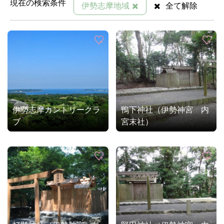
現在の検索条件
伊勢志摩地域
全て解除
伊勢志摩カントリークラ
鴨下神社（伊勢神宮 内
ブ
宮末社）