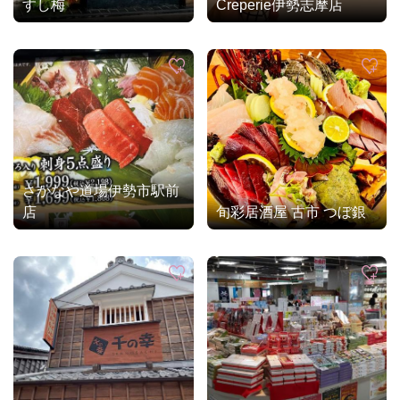
すし梅
Creperie伊勢志摩店
さかなや道場伊勢市駅前
店
旬彩居酒屋 古市 つぼ銀