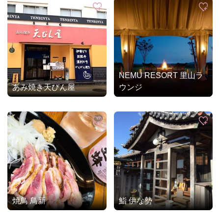
NEMU RESORT 里山ラ
あみ焼き天びん屋
ウンジ
焼鳥 鳥新
鮨 伊な勢