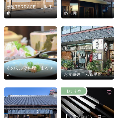
参道TERRACE 甘味工
房
めし勇
あのりふぐ料理 まるせ
い
お食事処 ふる里館
【ラグジュアリーコー