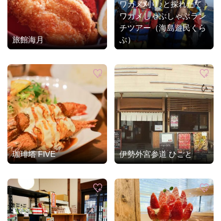
ワカメ刈り♪と採れたて
ワカメしゃぶしゃぶラン
チツアー（海島遊民くら
旅館海月
ぶ）
珈琲塔 FIVE
伊勢外宮参道 ひごと