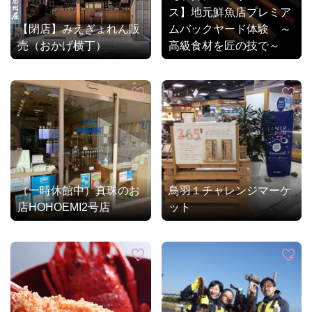
ス】地元鮮魚店プレミア
【閉店】みえぎょれん販
ムバックヤード体験 ～
売（おかげ横丁）
高級食材を匠の技で～
（一時休館中）真珠のお
鳥羽１チャレンジマーケ
店HOHOEMI2号店
ット