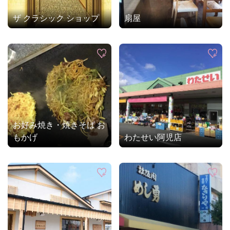
ザ クラシック ショップ
扇屋
お好み焼き・焼きそば お
もかげ
わたせい阿児店