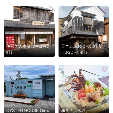
伊勢美人本舗（おはらい
天埜真珠おはらい町店
町）
（おはらい町）
OYSTER HOUSE Grow
和食「浜木綿」