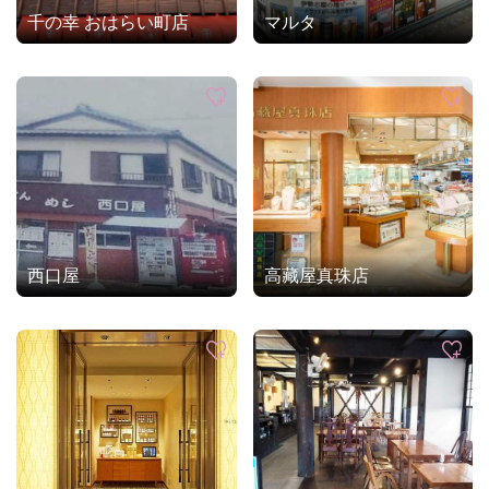
千の幸 おはらい町店
マルタ
西口屋
高藏屋真珠店