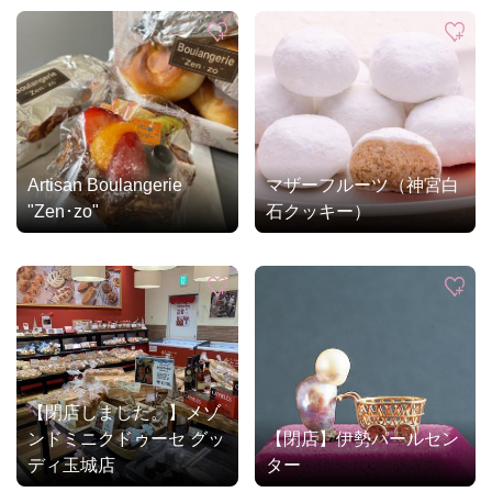
Artisan Boulangerie
マザーフルーツ（神宮白
"Zen･zo"
石クッキー）
【閉店しました。】メゾ
ンドミニクドゥーセ グッ
【閉店】伊勢パールセン
ディ玉城店
ター