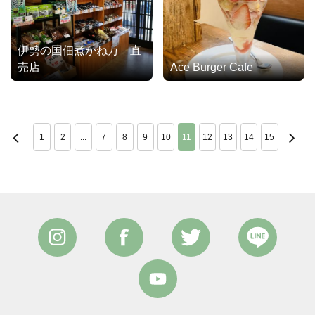
伊勢の国佃煮かね万 直
売店
Ace Burger Cafe
1
2
...
7
8
9
10
11
12
13
14
15