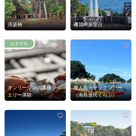
清盛楠
磯笛岬展望台
オンリーワンの真珠ジュ
無人島カヤックツアー
エリー体験
（海島遊民くらぶ）