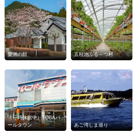
愛洲の館
五桂池ふる～つ村
（一時休館中）TOBAパ
ールタウン
あご湾しま巡り