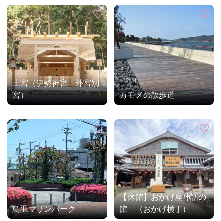
土宮（伊勢神宮 外宮別
宮）
カモメの散歩道
【休館】おかげ座神話の
鳥羽マリンパーク
館 （おかげ横丁）