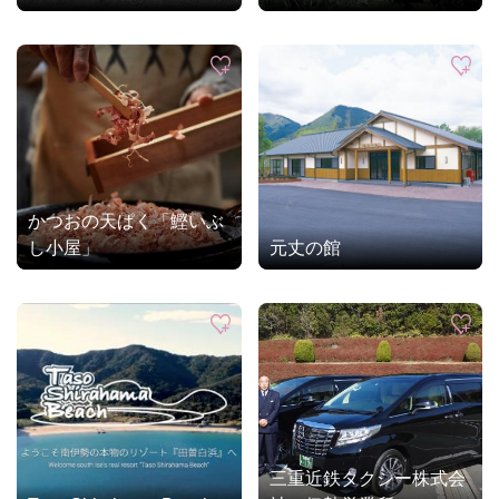
かつおの天ぱく「鰹いぶ
し小屋」
元丈の館
三重近鉄タクシー株式会