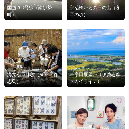
国道260号線（南伊勢
宇治橋からの日の出（冬
町）
至の頃）
海女小屋体験（鳥羽・答
一宇田展望台（伊勢志摩
志島）
スカイライン）