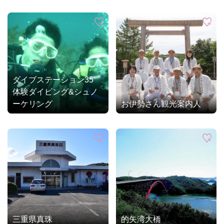
ダイブステーション35
体験ダイビング&シュノ
ーケリング
お伊勢さん観光案内人
三重県真珠
的矢湾大橋