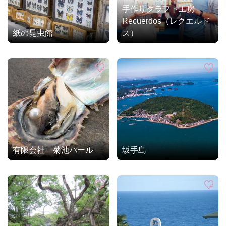
手作りクラフト工房
Recuerdos（レクエルド
紙の昆虫館
ス）
有限会社 菊池パール
坂手島