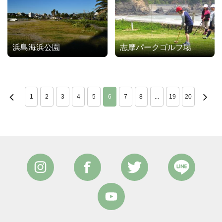
浜島海浜公園
志摩パークゴルフ場
1
2
3
4
5
6
7
8
...
19
20