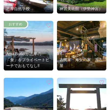
志摩自然学校
神宮美術館（伊勢神宮）
Ama Butlerが志摩の
「食」をプライベートビ
古民家 海女の家 五左
ーチでおもてなし‼
屋