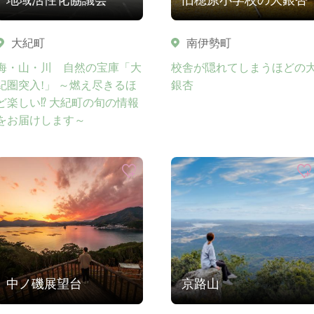
大紀町
南伊勢町
海・山・川 自然の宝庫「大
校舎が隠れてしまうほどの
紀圏突入!」 ～燃え尽きるほ
銀杏
ど楽しい⁉ 大紀町の旬の情報
をお届けします～
中ノ磯展望台
京路山