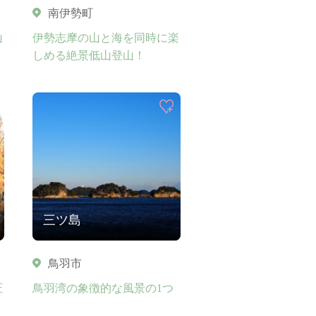
南伊勢町
山
伊勢志摩の山と海を同時に楽
しめる絶景低山登山！
三ツ島
鳥羽市
圧
鳥羽湾の象徴的な風景の1つ