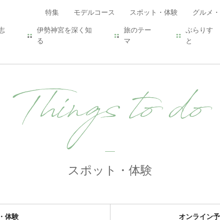
特集
モデルコース
スポット・体験
グルメ・
志
伊勢神宮を深く知
旅のテー
ぶらりす
る
マ
と
Things to do
スポット・体験
・体験
オンライン予