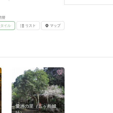
切替
タイル
リスト
マップ
愛洲の里（五ヶ所城
址）