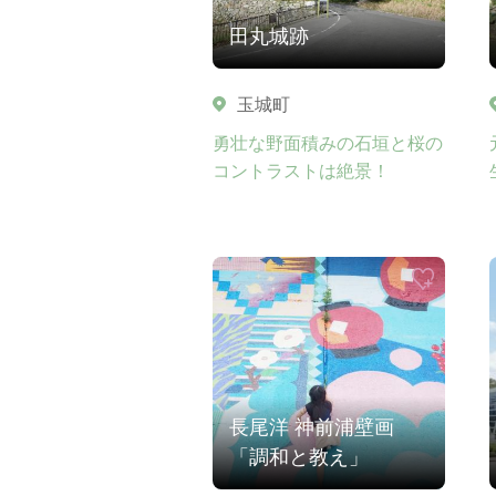
田丸城跡
玉城町
勇壮な野面積みの石垣と桜の
コントラストは絶景！
長尾洋 神前浦壁画
「調和と教え」