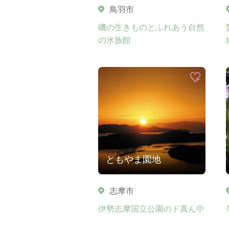
鳥羽市
磯の生きものとふれあう自然
の水族館
ともやま園地
志摩市
伊勢志摩国立公園のド真ん中