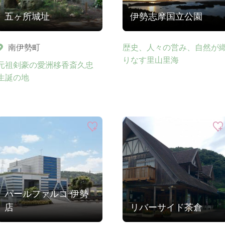
五ヶ所城址
伊勢志摩国立公園
南伊勢町
歴史、人々の営み、自然が
りなす里山里海
元祖剣豪の愛洲移香斎久忠
生誕の地
パールファルコ 伊勢
店
リバーサイド茶倉