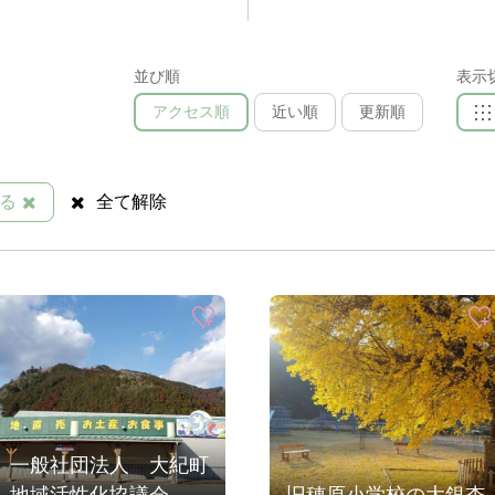
並び順
表示
アクセス順
近い順
更新順
る
全て解除
一般社団法人 大紀町
地域活性化協議会
旧穂原小学校の大銀杏