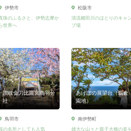
伊勢市
松阪市
真珠のふるさと、伊勢志摩か
清流櫛田川のほとりのキャ
ら世界へ
プ場
讃岐金刀比羅宮鳥羽分
あけぼの展望台（鵜倉
社
園地）
鳥羽市
南伊勢町
桜の名所としても人気
雄大な山々と親子大橋の姿