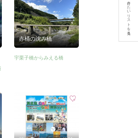
行きたいリストを見る
赤桶の沈み橋
宇栗子橋からみえる橋
所