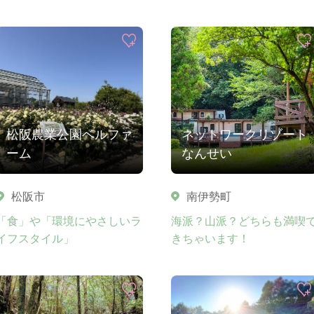
松阪農業公園ベルファ
ネットワークリゾート
ーム
なんせい
松阪市
南伊勢町
「食」や「環境にやさしいラ
海派？山派？どちらも満喫
イフスタイル」
きちゃいます！