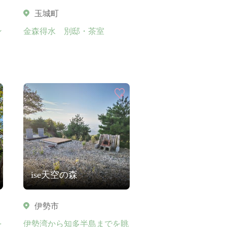
玉城町
ン
金森得水 別邸・茶室
ise天空の森
伊勢市
を
伊勢湾から知多半島までを眺