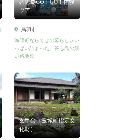
答志島GO！GO！体験
ツアー
織
鳥羽市
漁師町ならではの暮らしがい
っぱい詰まった、答志島の細
い路地裏
玄甲舎（玉城町指定文
化財）