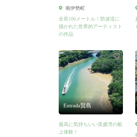
南伊勢町
全長100メートル！防波堤に
描かれた世界的アーティスト
の作品
Entrada賢島
最高に気持ちいい英虞湾の船
上体験！