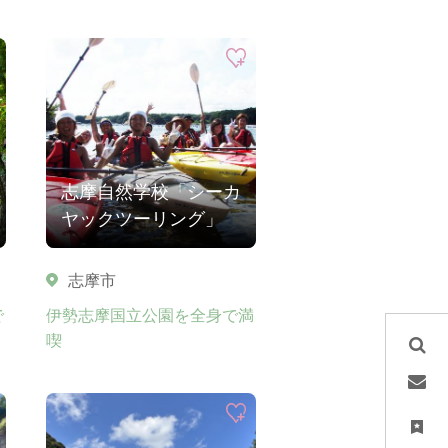
志摩自然学校「シーカ
ヤックツーリング」
志摩市
で
伊勢志摩国立公園を全身で満
喫