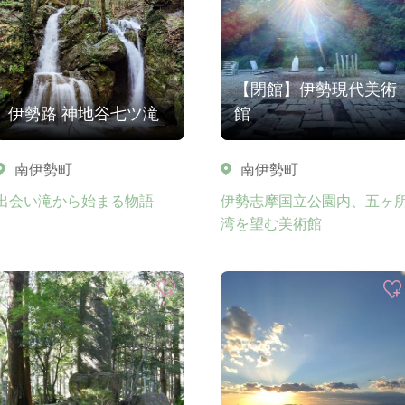
【閉館】伊勢現代美術
伊勢路 神地谷七ツ滝
館
南伊勢町
南伊勢町
出会い滝から始まる物語
伊勢志摩国立公園内、五ヶ
湾を望む美術館