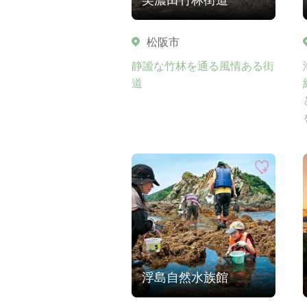
松阪市
静謐な竹林を通る風情ある街
道
浮島自然水族館