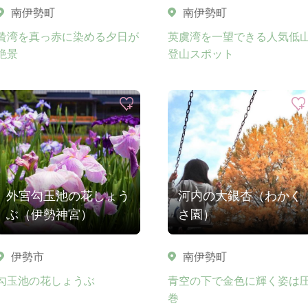
南伊勢町
南伊勢町
贄湾を真っ赤に染める夕日が
英虞湾を一望できる人気低
絶景
登山スポット
外宮勾玉池の花しょう
河内の大銀杏（わかく
ぶ（伊勢神宮）
さ園）
伊勢市
南伊勢町
勾玉池の花しょうぶ
青空の下で金色に輝く姿は
巻