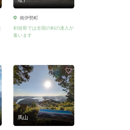
南伊勢町
大
剣祖祭では全国の剣の達人が
集います
馬山