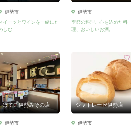
伊勢市
伊勢市
スイーツとワインを一緒にた
季節の料理。心を込めた料
のしむ
理、おいしいお酒。
ぼてこ伊勢みその店
シャトレーゼ伊勢店
伊勢市
伊勢市