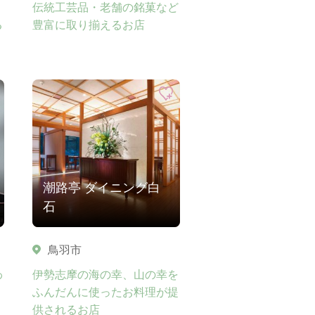
伝統工芸品・老舗の銘菓など
る
豊富に取り揃えるお店
潮路亭 ダイニング白
石
鳥羽市
わ
伊勢志摩の海の幸、山の幸を
ふんだんに使ったお料理が提
供されるお店