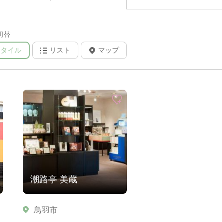
切替
タイル
リスト
マップ
潮路亭 美蔵
鳥羽市