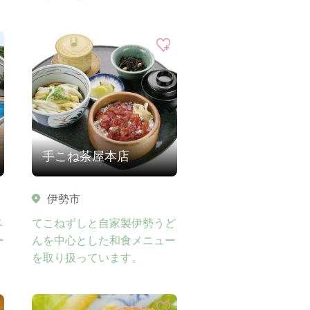
手こね茶屋本店
伊勢市
ベ
てこねずしと自家製伊勢うど
ー
んを中心とした和食メニュー
を取り扱っています。