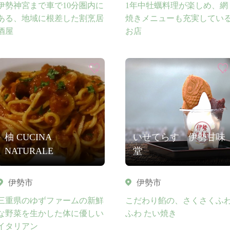
伊勢神宮まで車で10分圏内に
1年中牡蠣料理が楽しめ、網
ある、地域に根差した割烹居
焼きメニューも充実してい
酒屋
お店
柚 CUCINA
いせてらす 伊勢甘味
NATURALE
堂
伊勢市
伊勢市
三重県のゆずファームの新鮮
こだわり餡の、さくさくふ
な野菜を生かした体に優しい
ふわ たい焼き
イタリアン