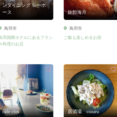
ンダイニング シーホ
ース
旅館海月
鳥羽市
鳥羽市
鳥羽国際ホテルにあるフラン
ご飯も楽しめるお宿
ス料理のお店
cafe clos
居酒場 cozaru