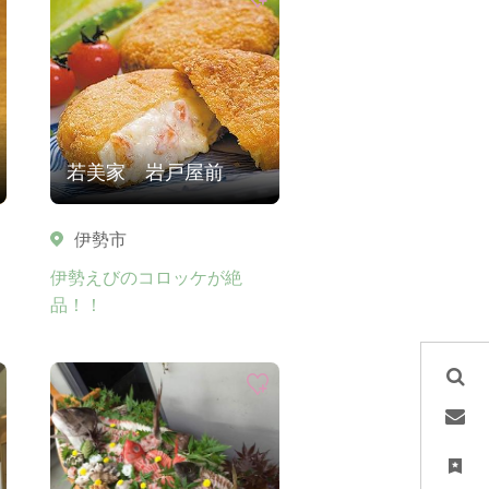
若美家 岩戸屋前
伊勢市
伊勢えびのコロッケが絶
品！！