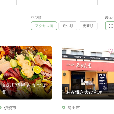
並び順
表示
アクセス順
近い順
更新順
旬彩居酒屋 古市 つぼ
銀
あみ焼き天びん屋
伊勢市
鳥羽市