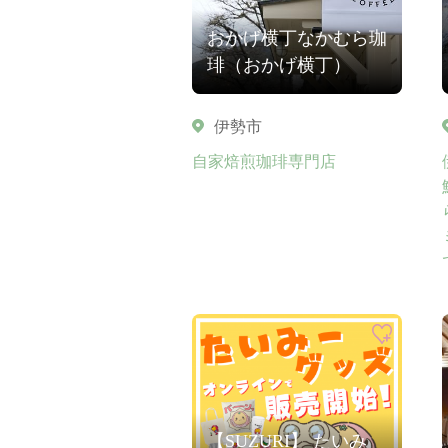
おかげ横丁なかむら珈
琲（おかげ横丁）
伊勢市
自家焙煎珈琲専門店
【SUZURI】 たいみ