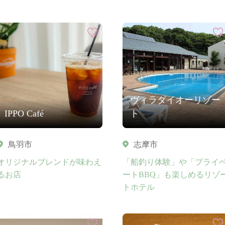
ヴィラダイオーリゾー
IPPO Café
ト
鳥羽市
志摩市
オリジナルブレンドが味わえ
「船釣り体験」や「プライ
るお店
ートBBQ」も楽しめるリゾ
トホテル