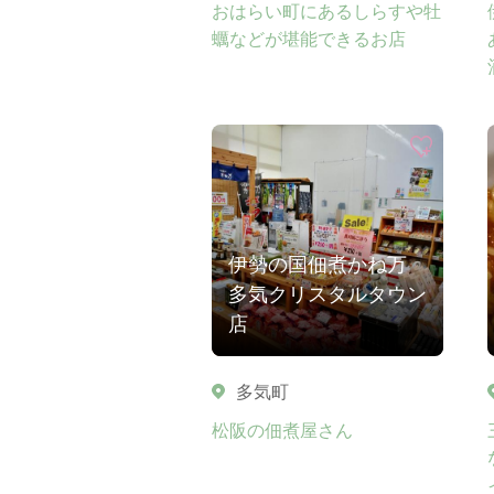
おはらい町にあるしらすや牡
蠣などが堪能できるお店
伊勢の国佃煮かね万
多気クリスタルタウン
店
多気町
松阪の佃煮屋さん