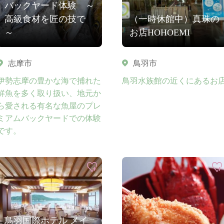
バックヤード体験 ～
高級食材を匠の技で
（一時休館中）真珠の
～
お店HOHOEMI
志摩市
鳥羽市
伊勢志摩の豊かな海で捕れた
鳥羽水族館の近くにあるお
鮮魚を多く取り扱い、地元か
ら愛される有名な魚屋のプレ
ミアムバックヤードでの体験
です。
鳥羽国際ホテル メイ