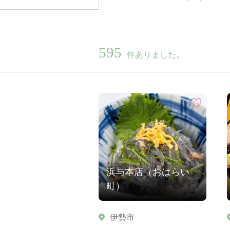
595
件ありました。
浜与本店（おはらい
町）
伊勢市