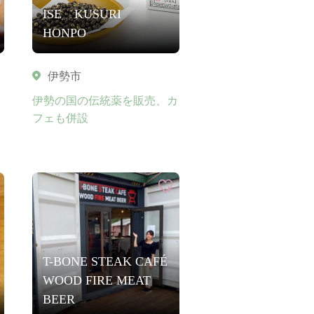
ISE KUSURI
HONPO
伊勢市
伊勢の国の伝統薬を販売、カ
フェも併設
T-BONE STEAK CAFÉ
WOOD FIRE MEAT
BEER