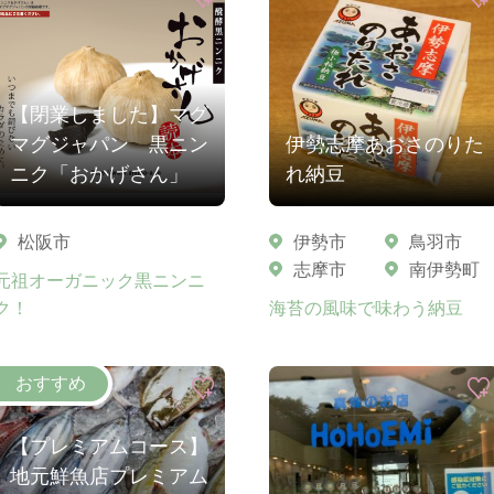
【閉業しました】マグ
マグジャパン 黒ニン
伊勢志摩あおさのりた
ニク「おかげさん」
れ納豆
松阪市
伊勢市
鳥羽市
志摩市
南伊勢町
元祖オーガニック黒ニンニ
ク！
海苔の風味で味わう納豆
【プレミアムコース】
地元鮮魚店プレミアム