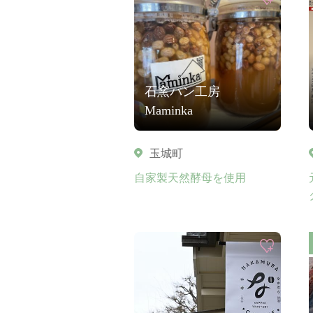
石窯パン工房
Maminka
玉城町
自家製天然酵母を使用