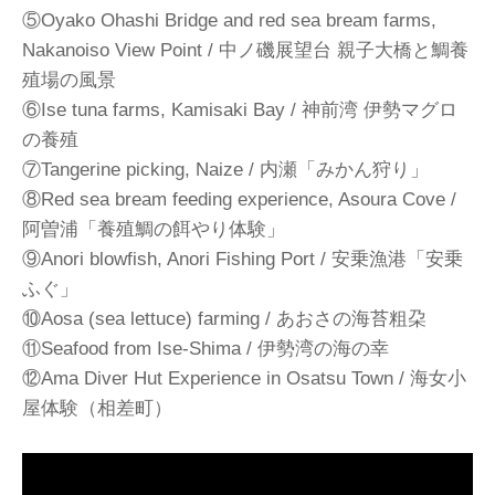
⑤Oyako Ohashi Bridge and red sea bream farms,
Nakanoiso View Point / 中ノ磯展望台 親子大橋と鯛養
殖場の風景
⑥Ise tuna farms, Kamisaki Bay / 神前湾 伊勢マグロ
の養殖
⑦Tangerine picking, Naize / 内瀬「みかん狩り」
⑧Red sea bream feeding experience, Asoura Cove /
阿曽浦「養殖鯛の餌やり体験」
⑨Anori blowfish, Anori Fishing Port / 安乗漁港「安乗
ふぐ」
⑩Aosa (sea lettuce) farming / あおさの海苔粗朶
⑪Seafood from Ise-Shima / 伊勢湾の海の幸
⑫Ama Diver Hut Experience in Osatsu Town / 海女小
屋体験（相差町）