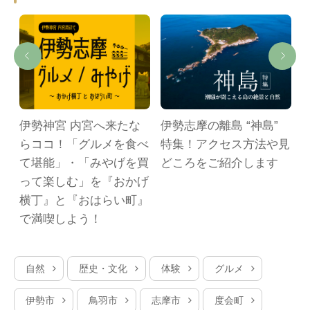
伊勢神宮 内宮へ来たな
伊勢志摩の離島 “神島”
らココ！「グルメを食べ
特集！アクセス方法や見
て堪能」・「みやげを買
どころをご紹介します
って楽しむ」を『おかげ
横丁』と『おはらい町』
で満喫しよう！
自然
歴史・文化
体験
グルメ
伊勢市
鳥羽市
志摩市
度会町