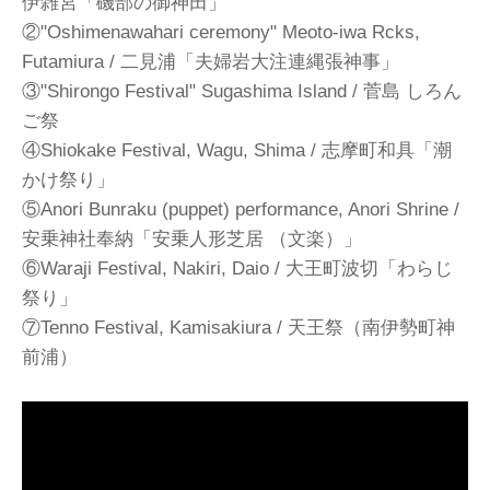
伊雑宮「磯部の御神田」
②"Oshimenawahari ceremony" Meoto-iwa Rcks,
Futamiura / 二見浦「夫婦岩大注連縄張神事」
③"Shirongo Festival" Sugashima Island / 菅島 しろん
ご祭
④Shiokake Festival, Wagu, Shima / 志摩町和具「潮
かけ祭り」
⑤Anori Bunraku (puppet) performance, Anori Shrine /
安乗神社奉納「安乗人形芝居 （文楽）」
⑥Waraji Festival, Nakiri, Daio / 大王町波切「わらじ
祭り」
⑦Tenno Festival, Kamisakiura / 天王祭（南伊勢町神
前浦）