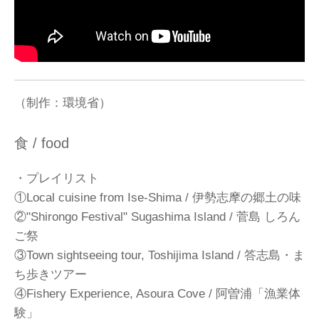
（制作：環境省）
食 / food
・プレイリスト
①Local cuisine from Ise-Shima / 伊勢志摩の郷土の味
②"Shirongo Festival" Sugashima Island / 菅島 しろん
ご祭
③Town sightseeing tour, Toshijima Island / 答志島・ま
ち歩きツアー
④Fishery Experience, Asoura Cove / 阿曽浦「漁業体
験」