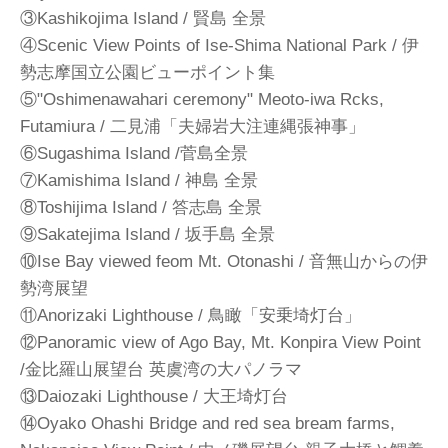
③Kashikojima Island / 賢島 全景
④Scenic View Points of Ise-Shima National Park / 伊
勢志摩国立公園ビューポイント集
⑤"Oshimenawahari ceremony" Meoto-iwa Rcks,
Futamiura / 二見浦「夫婦岩大注連縄張神事」
⑥Sugashima Island /菅島全景
⑦Kamishima Island / 神島 全景
⑧Toshijima Island / 答志島 全景
⑨Sakatejima Island / 坂手島 全景
⑩Ise Bay viewed feom Mt. Otonashi / 音無山からの伊
勢湾展望
⑪Anorizaki Lighthouse / 鳥瞰「安乗埼灯台」
⑫Panoramic view of Ago Bay, Mt. Konpira View Point
/金比羅山展望台 英虞湾の大パノラマ
⑬Daiozaki Lighthouse / 大王埼灯台
⑭Oyako Ohashi Bridge and red sea bream farms,