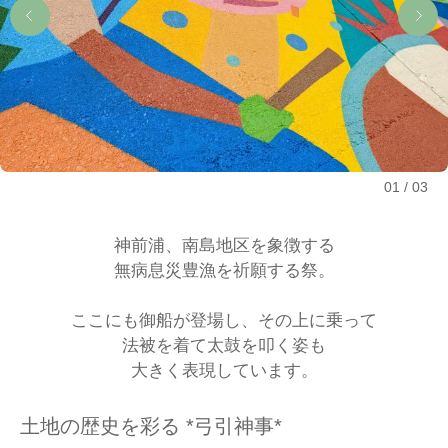
01
03
神前浦、南島地区を象徴する
無病息災豊漁を祈願する祭。
ここにも御船が登場し、その上に乗って
法被を着て太鼓を叩く姿も
大きく表現しています。
土地の歴史を彩る *弓引神事*