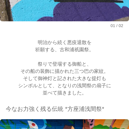
01
02
明治から続く悪疫退散を
祈願する、古和浦祇園祭。
祭りで登場する御船と、
その船の装飾に描かれた三つ巴の家紋。
そして御神灯と記された大きな提灯も
シンボルとして、となりの浅間祭の扇子に
並べて描きました。
今なお力強く残る伝統 *方座浦浅間祭*