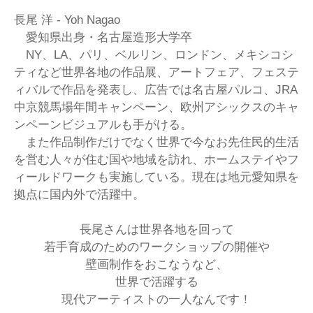
長尾 洋 - Yoh Nagao
愛知県出身・名古屋造形大学卒
NY、LA、パリ、ベルリン、ロンドン、メキシコシ
ティなど世界
各地の作品展、アートフェア、フェステ
ィバルで作品を発表し、
広告では名古屋パルコ、JRA
中京競馬場年間キャンペーン、欧州
アシックスのキャ
ンペーンビジュアルも手がける。
また作品制作だけでなく世界で今なお先住民的生活
を営む人々が住
む国や地域を訪れ、ホームステイやフ
ィールドワークも実施してい
る。現在は地元愛知県を
拠点に国内外で活躍中。
長尾さんは世界各地を回って
若手育成のためのワークショップの開催や
壁画制作をおこなうなど、
世界で活躍する
現代アーティストの一人なんです！