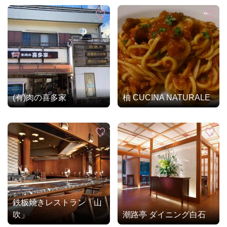
(有)肉の喜多家
柚 CUCINA NATURALE
鉄板焼きレストラン「山
吹」
潮路亭 ダイニング白石