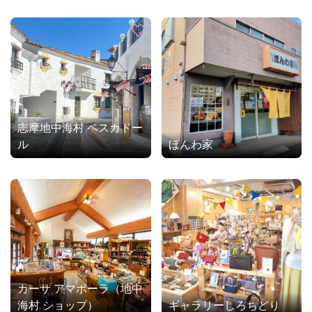
志摩地中海村 ペスカドー
ル
ほんわ家
カーサ アマポーラ（地中
海村 ショップ）
ギャラリーしろちどり