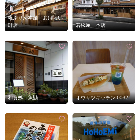
糀ぷりん本舗 おはらい
町店
若松屋 本店
和食処 魚勘
オウサツキッチン 0032