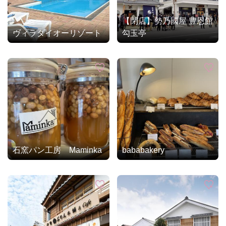
【閉店】勢乃國屋 豊恩館
ヴィラダイオーリゾート
勾玉亭
石窯パン工房 Maminka
bababakery