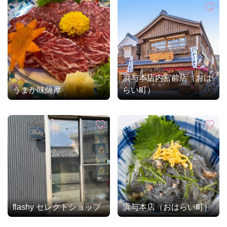
浜与本店内宮前店（おは
うまか味薩摩
らい町）
flashy セレクトショップ
浜与本店（おはらい町）