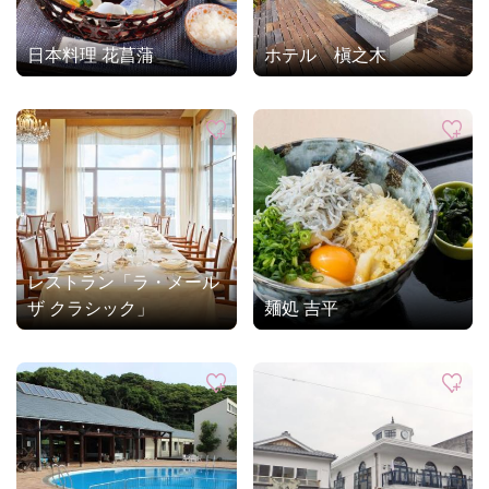
日本料理 花菖蒲
ホテル 槇之木
レストラン「ラ・メール
ザ クラシック」
麺処 吉平