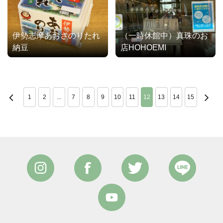
伊勢志摩あおさのりたれ
（一時休館中）真珠のお
納豆
店HOHOEMI
1
2
...
7
8
9
10
11
12
13
14
15