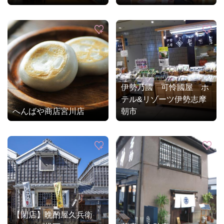
伊勢乃國 可怜國屋 ホ
テル&リゾーツ伊勢志摩
へんばや商店宮川店
朝市
【閉店】晩酌屋久兵衛