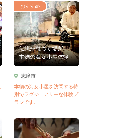
伝統が息づく場所 ―
本物の海女小屋体験
志摩市
女
本物の海女小屋を訪問する特
別でラグジュアリーな体験プ
ランです。