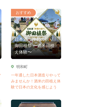
日本酒「神都の祈り」
御田植祭 〜酒米田植
え体験〜
明和町
ツ
一年通した日本酒造りやって
みませんか！酒米の田植え体
験で日本の文化を感じよう