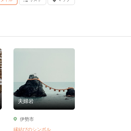
夫婦岩
伊勢市
縁結びのシンボル