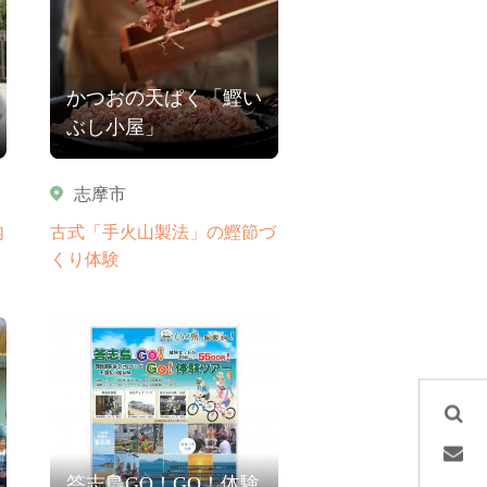
かつおの天ぱく「鰹い
ぶし小屋」
志摩市
内
古式「手火山製法」の鰹節づ
くり体験
答志島GO！GO！体験