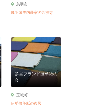
鳥羽市
鳥羽藩主内藤家の菩提寺
参宮ブランド擬革紙の
会
玉城町
伊勢擬革紙の復興