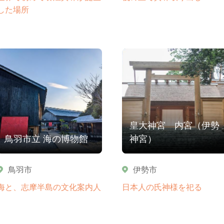
した場所
皇大神宮 内宮（伊勢
鳥羽市立 海の博物館
神宮）
鳥羽市
伊勢市
海と、志摩半島の文化案内人
日本人の氏神様を祀る