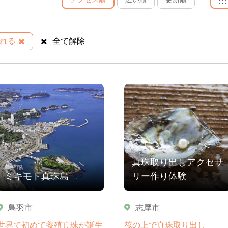
れる
全て解除
真珠取り出しアクセサ
ミキモト真珠島
リー作り体験
鳥羽市
志摩市
世界で初めて養殖真珠が誕生
筏の上で真珠取り出し