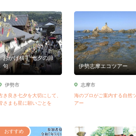
おかげ横丁 七夕の節
句
伊勢志摩エコツアー
伊勢市
志摩市
古き良き七夕を大切にして、
海のプロがご案内する自然
皆さまも星に願いごとを
アー