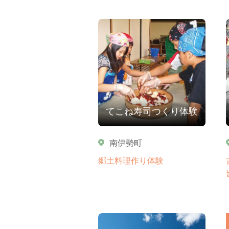
てこね寿司つくり体験
南伊勢町
郷土料理作り体験