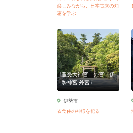
楽しみながら、日本古来の知
恵を学ぶ
豊受大神宮 外宮（伊
勢神宮 外宮）
伊勢市
衣食住の神様を祀る