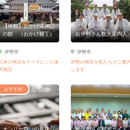
【休館】おかげ座神話
の館 （おかげ横丁）
お伊勢さん観光案内人
伊勢市
伊勢市
日本の神話をテーマにした体
伊勢の神宮を私たちがご案
験施設
します
オンリーワンの真珠ジ
お伊勢さん観光ガイド