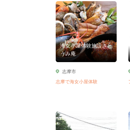
海女小屋体験施設さと
うみ庵
志摩市
志摩で海女小屋体験