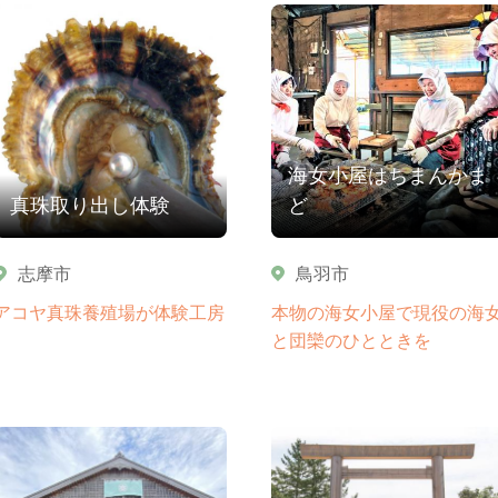
海女小屋はちまんかま
真珠取り出し体験
ど
志摩市
鳥羽市
アコヤ真珠養殖場が体験工房
本物の海女小屋で現役の海
と団欒のひとときを