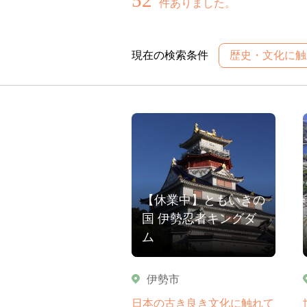
件ありました。
現在の検索条件
歴史・文化に触
【休業中】ともいきの
国 伊勢忍者キングダ
ム
伊勢市
日本の古き良き文化に触れて