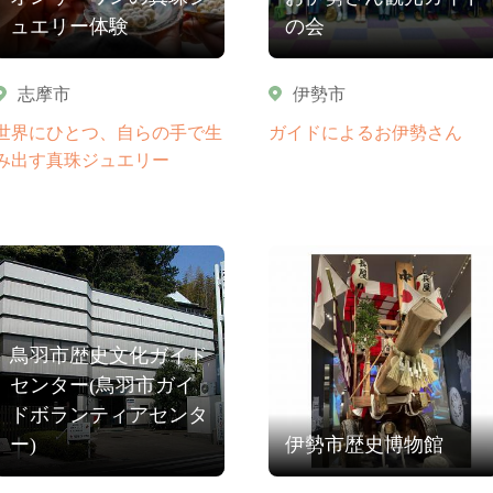
ュエリー体験
の会
志摩市
伊勢市
世界にひとつ、自らの手で生
ガイドによるお伊勢さん
み出す真珠ジュエリー
鳥羽市歴史文化ガイド
センター(鳥羽市ガイ
ドボランティアセンタ
ー)
伊勢市歴史博物館