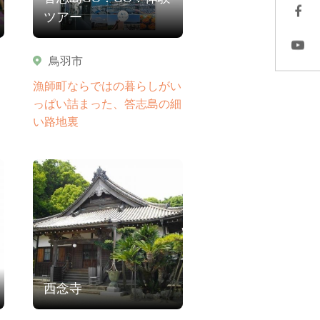
ツアー
鳥羽市
漁師町ならではの暮らしがい
っぱい詰まった、答志島の細
い路地裏
西念寺