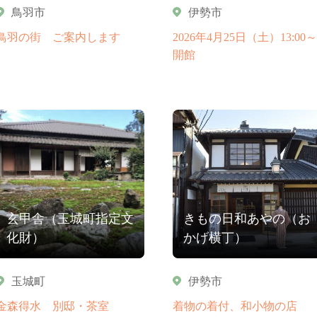
鳥羽市
伊勢市
鳥羽の街 ご案内します
2026年4月25日（土）13:00～
開館
玄甲舎（玉城町指定文
きもの日和あやの（お
化財）
かげ横丁）
玉城町
伊勢市
金森得水 別邸・茶室
着物の着付、和小物の店