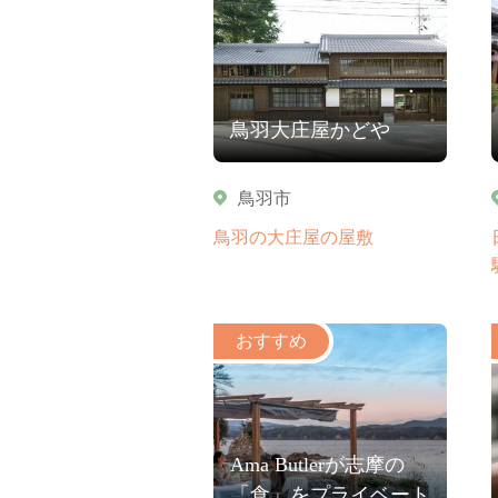
鳥羽大庄屋かどや
鳥羽市
鳥羽の大庄屋の屋敷
Ama Butlerが志摩の
「食」をプライベート