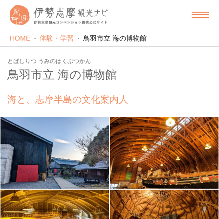
HOME
体験・学習
鳥羽市立 海の博物館
とばしりつ うみのはくぶつかん
鳥羽市立 海の博物館
海と、志摩半島の文化案内人