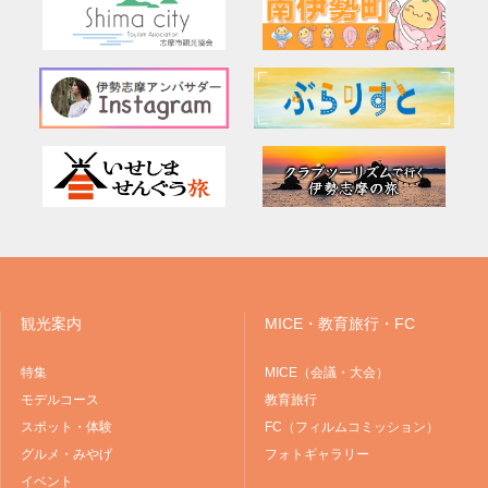
観光案内
MICE・教育旅行・FC
特集
MICE（会議・大会）
モデルコース
教育旅行
スポット・体験
FC（フィルムコミッション）
グルメ・みやげ
フォトギャラリー
イベント