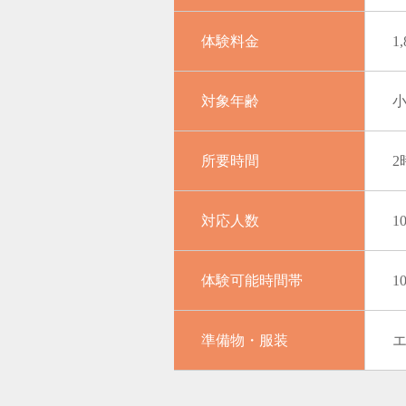
体験料金
1
対象年齢
所要時間
2
対応人数
1
体験可能時間帯
1
準備物・服装