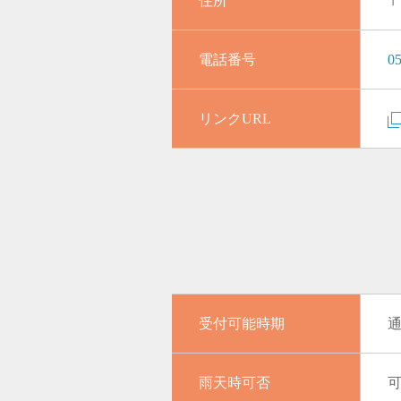
住所
〒
電話番号
05
リンクURL
受付可能時期
雨天時可否