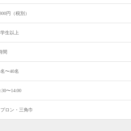
,800円（税別）
小学生以上
時間
0名〜40名
0:30〜14:00
エプロン・三角巾