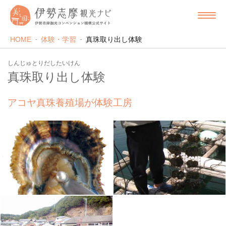
HOME
体験・学習
真珠取り出し体験
しんじゅとりだしたいけん
真珠取り出し体験
アコヤ真珠養殖場が体験工房