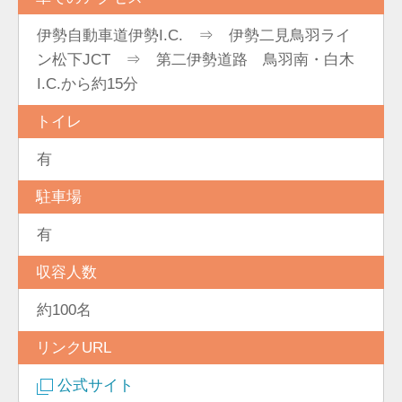
伊勢自動車道伊勢I.C. ⇒ 伊勢二見鳥羽ライ
ン松下JCT ⇒ 第二伊勢道路 鳥羽南・白木
I.C.から約15分
トイレ
有
駐車場
有
収容人数
約100名
リンクURL
公式サイト