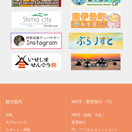
観光案内
MICE・教育旅行・FC
特集
MICE（会議・大会）
モデルコース
教育旅行
スポット・体験
FC（フィルムコミッション）