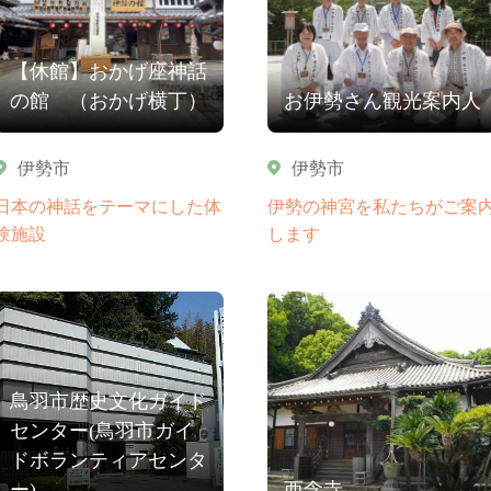
【休館】おかげ座神話
の館 （おかげ横丁）
お伊勢さん観光案内人
伊勢市
伊勢市
日本の神話をテーマにした体
伊勢の神宮を私たちがご案
験施設
します
鳥羽市歴史文化ガイド
センター(鳥羽市ガイ
ドボランティアセンタ
ー)
西念寺