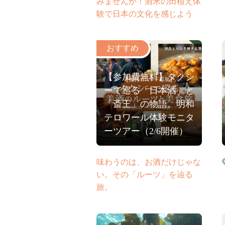
みませんか！酒米の田植え体
験で日本の文化を感じよう
【参加費無料】タクシ
ーで巡る「日本酒」と
「斎王」の物語。明和
テロワール体験モニタ
ーツアー（2/6開催）
味わうのは、お酒だけじゃな
い。その「ルーツ」を辿る
旅。