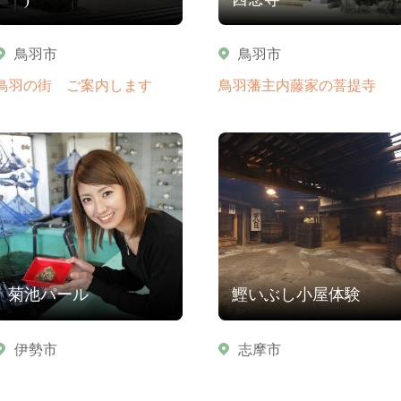
鳥羽市
鳥羽市
鳥羽の街 ご案内します
鳥羽藩主内藤家の菩提寺
菊池パール
鰹いぶし小屋体験
伊勢市
志摩市