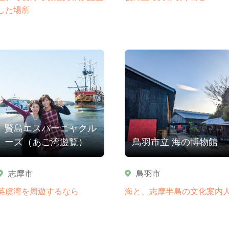
した場所
賢島エスパーニャクル
ーズ（あご湾遊覧）
鳥羽市立 海の博物館
志摩市
鳥羽市
英虞湾を周遊するなら
海と、志摩半島の文化案内