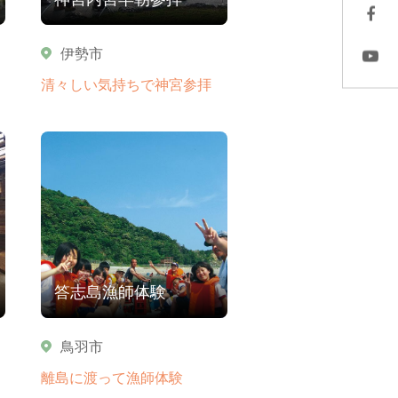
伊勢市
清々しい気持ちで神宮参拝
答志島漁師体験
鳥羽市
離島に渡って漁師体験