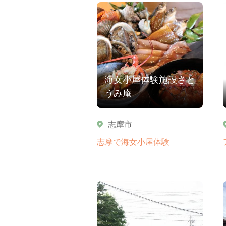
海女小屋体験施設さと
うみ庵
志摩市
志摩で海女小屋体験