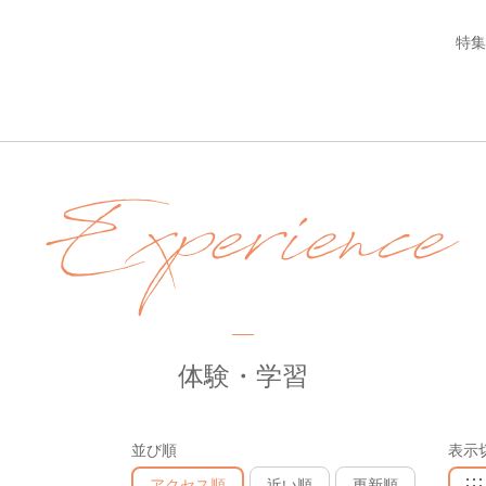
特集
Experience
体験・学習
並び順
表示
アクセス順
近い順
更新順