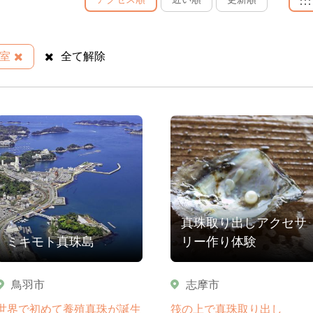
室
全て解除
真珠取り出しアクセサ
ミキモト真珠島
リー作り体験
鳥羽市
志摩市
世界で初めて養殖真珠が誕生
筏の上で真珠取り出し