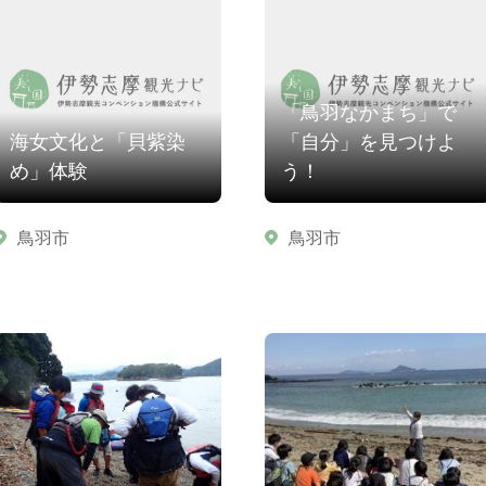
「鳥羽なかまち」で
海女文化と「貝紫染
「自分」を見つけよ
め」体験
う！
鳥羽市
鳥羽市