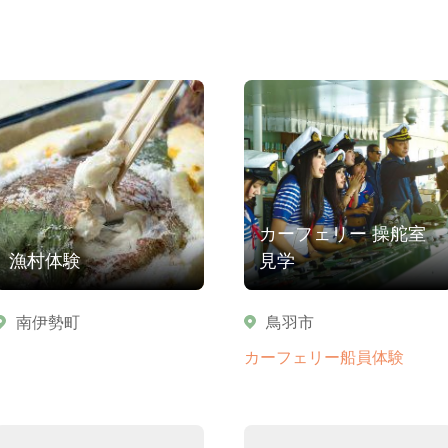
カーフェリー 操舵室
漁村体験
見学
南伊勢町
鳥羽市
カーフェリー船員体験