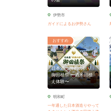
伊勢市
ガイドによるお伊勢さん
日本酒「神都の祈り」
御田植祭 〜酒米田植
え体験〜
明和町
一年通した日本酒造りやって