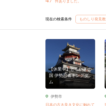
件ありました。
現在の検索条件
ものしり発見教
【休業中】ともいきの
国 伊勢忍者キングダ
ム
伊勢市
日本の古き良き文化に触れて