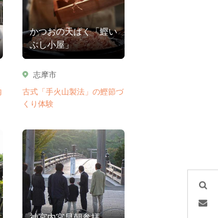
かつおの天ぱく「鰹い
ぶし小屋」
志摩市
内
古式「手火山製法」の鰹節づ
くり体験
神宮内宮早朝参拝