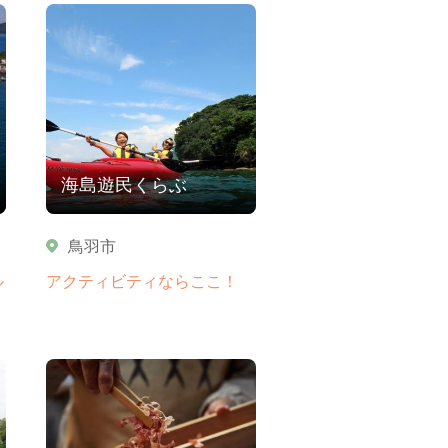
海島遊民くらぶ
鳥羽市
ル
アクティビティならここ！