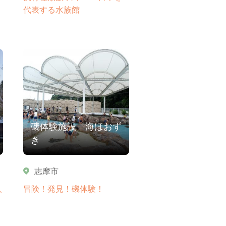
代表する水族館
磯体験施設 海ほおず
き
志摩市
人
冒険！発見！磯体験！