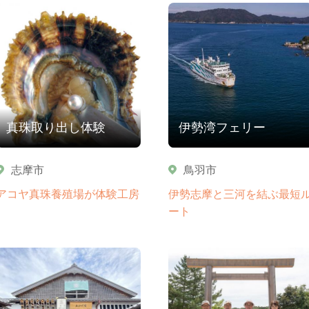
真珠取り出し体験
伊勢湾フェリー
志摩市
鳥羽市
アコヤ真珠養殖場が体験工房
伊勢志摩と三河を結ぶ最短
ート