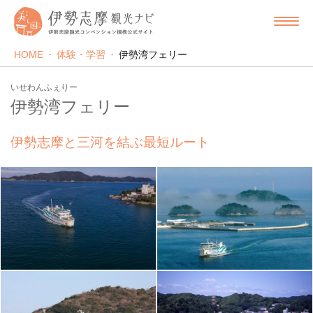
HOME
体験・学習
伊勢湾フェリー
いせわんふぇりー
伊勢湾フェリー
伊勢志摩と三河を結ぶ最短ルート