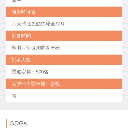
雨天時可否
荒天時は欠航の場合有り
所要時間
鳥羽↔伊良湖間を55分
対応人数
乗船定員：500名
大型バス駐車場・台数
有
SDGs