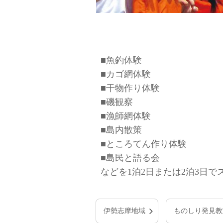
■魚釣体験
■カゴ網体験
■干物作り体験
■磯観察
■漁師網体験
■島内散策
■ところてん作り体験
■島民と語る会
などを1泊2日または2泊3日
伊勢志摩地域
ものしり発見教