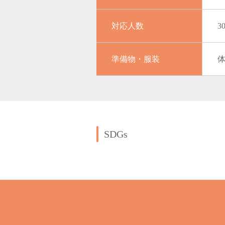
対応人数
3
準備物・服装
SDGs