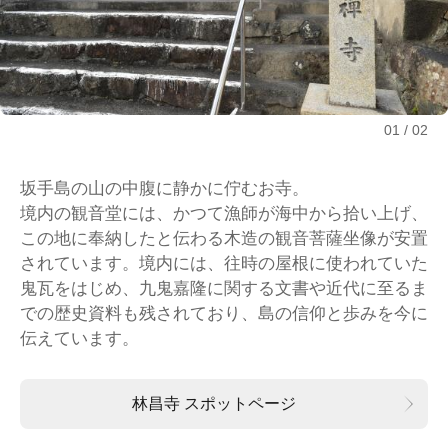
01
02
坂手島の山の中腹に静かに佇むお寺。
境内の観音堂には、かつて漁師が海中から拾い上げ、
この地に奉納したと伝わる木造の観音菩薩坐像が安置
されています。境内には、往時の屋根に使われていた
鬼瓦をはじめ、九鬼嘉隆に関する文書や近代に至るま
での歴史資料も残されており、島の信仰と歩みを今に
伝えています。
林昌寺 スポットページ