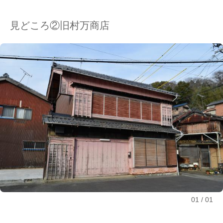
見どころ②旧村万商店
01
01