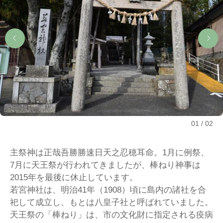
01
02
主祭神は正哉吾勝勝速日天之忍穂耳命。1月に例祭、
7月に天王祭が行われてきましたが、棒ねり神事は
2015年を最後に休止しています。
若宮神社は、明治41年（1908）頃に島内の諸社を合
祀して成立し、もとは八皇子社と呼ばれていました。
天王祭の「棒ねり」は、市の文化財に指定される疫病