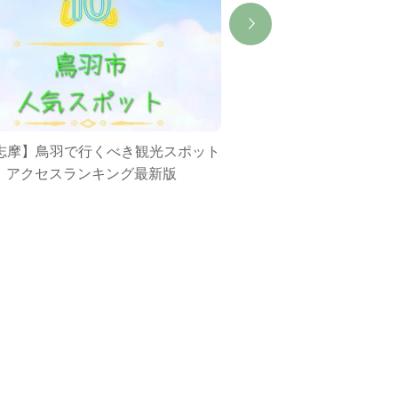
志摩】鳥羽で行くべき観光スポット
伊勢志摩の離島 “答志島”
10｜アクセスランキング最新版
方法や見どころをご紹介