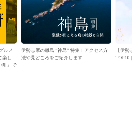
グルメ
伊勢志摩の離島 “神島” 特集！アクセス方
【伊勢
て楽し
法や見どころをご紹介します
TOP
い町』で