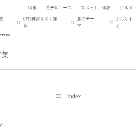
特集
モデルコース
スポット・体験
グルメ・
志
伊勢神宮を深く知
旅のテー
ぶらりす
る
マ
と
像特集
特集
Index
の"