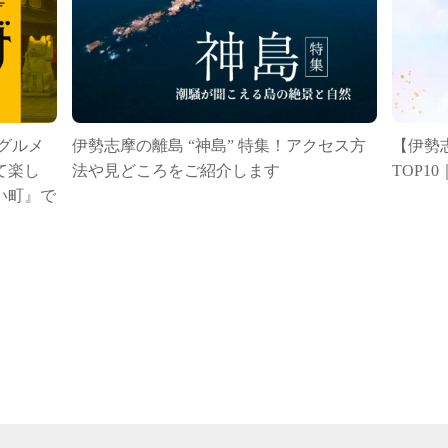
グルメ
伊勢志摩の離島 “神島” 特集！アクセス方
【伊勢
て楽し
法や見どころをご紹介します
TOP
い町』で