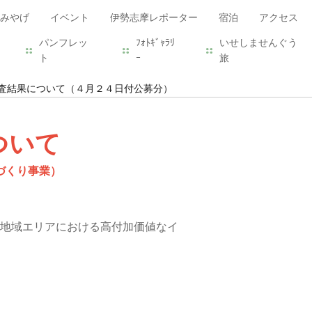
みやげ
イベント
伊勢志摩レポーター
宿泊
アクセス
パンフレッ
ﾌｫﾄｷﾞｬﾗﾘ
いせしませんぐう
ト
ｰ
旅
査結果について（４月２４日付公募分）
ついて
づくり事業）
地域エリアにおける高付加価値なイ