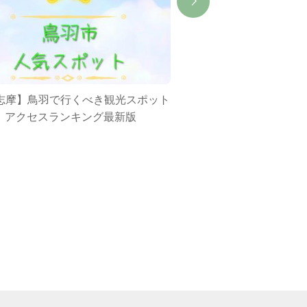
志摩】鳥羽で行くべき観光スポット
伊勢志摩の離島 “答志島”
10｜アクセスランキング最新版
方法や見どころをご紹介