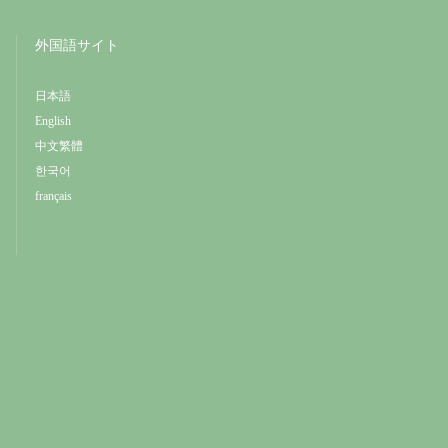
外国語サイト
日本語
English
中文繁體
한국어
français