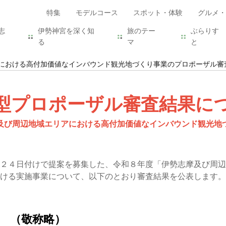
特集
モデルコース
スポット・体験
グルメ・
志
伊勢神宮を深く知
旅のテー
ぶらりす
る
マ
と
における高付加価値なインバウンド観光地づくり事業のプロポーザル審
型プロポーザル審査結果に
及び周辺地域エリアにおける高付加価値なインバウンド観光地
２４日付けで提案を募集した、令和８年度「伊勢志摩及び周辺
ける実施事業について、以下のとおり審査結果を公表します。
》 （敬称略）