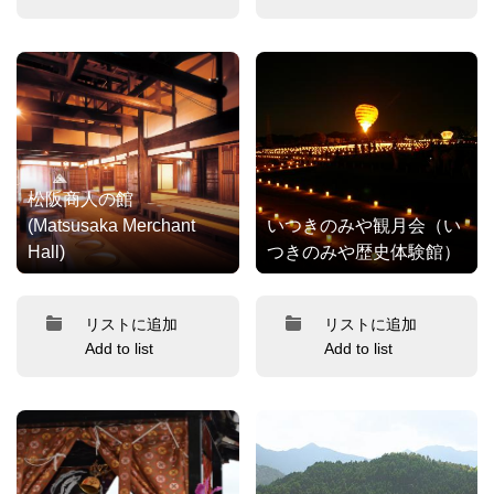
松阪商人の館
(Matsusaka Merchant
いつきのみや観月会（い
Hall)
つきのみや歴史体験館）
リストに追加
リストに追加
Add to list
Add to list