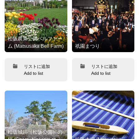
松阪農業公園ベルファー
ム (Matsusaka Bell Farm)
祇園まつり
リストに追加
リストに追加
Add to list
Add to list
松坂城跡（松阪公園）の