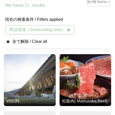
並び順 Sort by
We found
results
21
現在の検索条件 / Filters applied
周辺地域（Surrounding area）
全て解除 / Clear all
VISON
松阪肉( Matsusaka Beef)