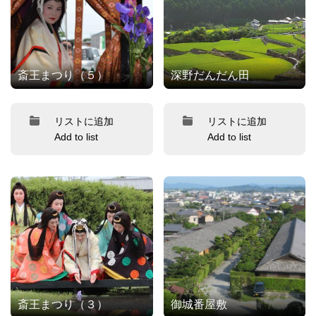
斎王まつり（５）
深野だんだん田
リストに追加
リストに追加
Add to list
Add to list
斎王まつり（３）
御城番屋敷