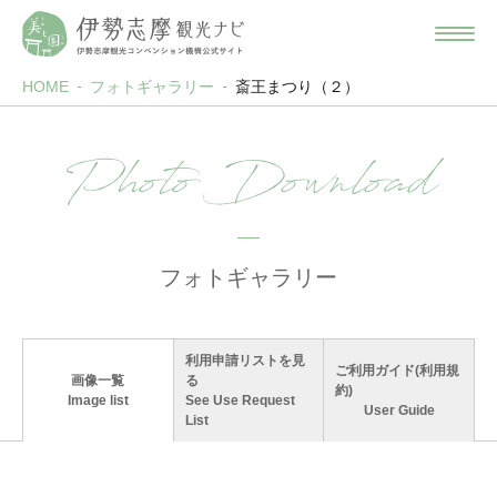
HOME
フォトギャラリー
斎王まつり（２）
Photo Download
フォトギャラリー
利用申請リストを見
ご利用ガイド(利用規
画像一覧
る
約)
Image list
See Use Request
User Guide
List